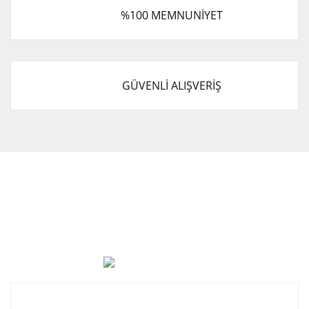
%100 MEMNUNİYET
GÜVENLİ ALIŞVERİŞ
Cevat Otomotiv Japon Korea Yedek Parçaları Üçevler, No:,
47. Sk. No:27, 16120 Nilüfer
0 (850) 885 20 16
Kurumsal