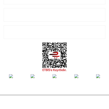
Alışveriş
E-Bülten Listemize Kayıt Olun!