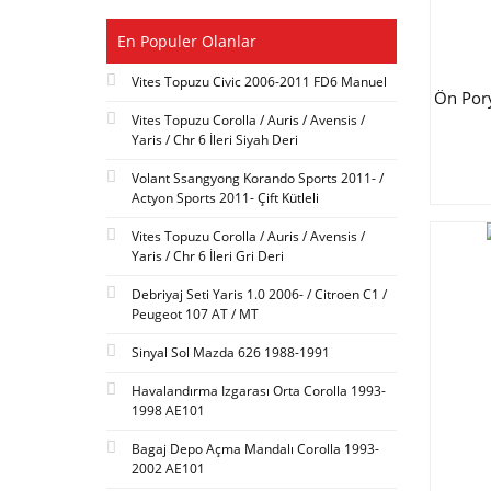
En Populer Olanlar
Vites Topuzu Civic 2006-2011 FD6 Manuel
Ön Pory
Vites Topuzu Corolla / Auris / Avensis /
Yaris / Chr 6 İleri Siyah Deri
Volant Ssangyong Korando Sports 2011- /
Actyon Sports 2011- Çift Kütleli
Vites Topuzu Corolla / Auris / Avensis /
Yaris / Chr 6 İleri Gri Deri
Debriyaj Seti Yaris 1.0 2006- / Citroen C1 /
Peugeot 107 AT / MT
Sinyal Sol Mazda 626 1988-1991
Havalandırma Izgarası Orta Corolla 1993-
1998 AE101
Bagaj Depo Açma Mandalı Corolla 1993-
2002 AE101