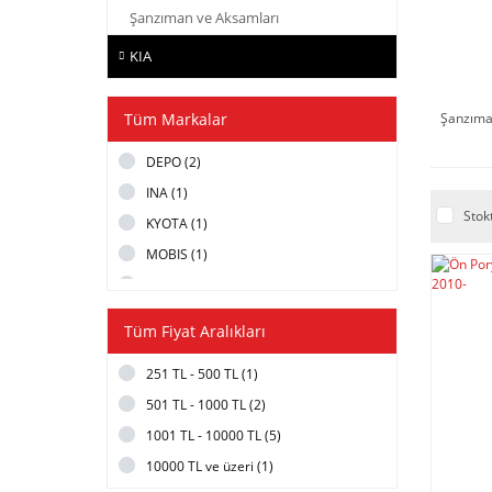
Şanzıman ve Aksamları
KIA
Tüm Markalar
Şanzıma
DEPO (2)
INA (1)
Stok
KYOTA (1)
MOBIS (1)
PHC VALEO (1)
SBP (1)
Tüm Fiyat Aralıkları
SPD (1)
251 TL - 500 TL (1)
UFİ (1)
501 TL - 1000 TL (2)
1001 TL - 10000 TL (5)
10000 TL ve üzeri (1)