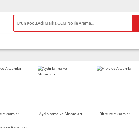
IS ÜRÜNLER
ENEOS
TESLA
BYD
AKSES
e Aksamları
Aydınlatma ve Aksamları
Filtre ve Aksamları