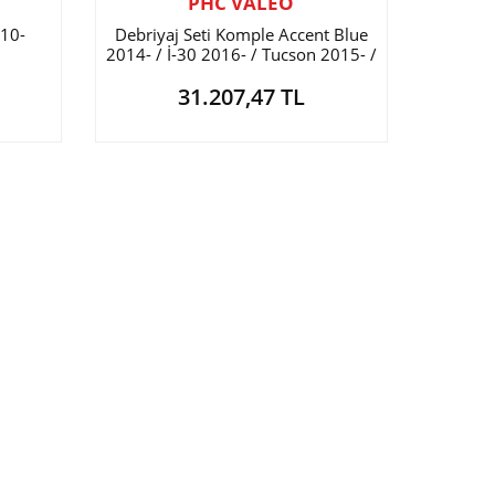
PHC VALEO
010-
Debriyaj Seti Komple Accent Blue
2014- / İ-30 2016- / Tucson 2015- /
Elantra 2016- / Kona 2017-
31.207,47 TL