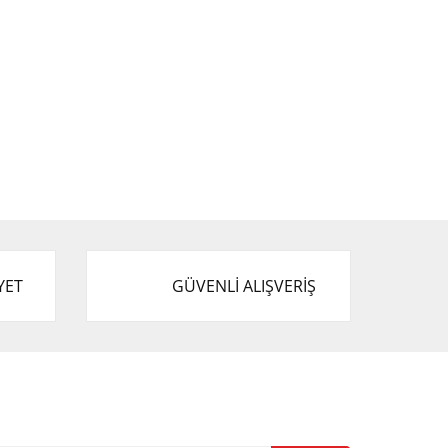
YET
GÜVENLİ ALIŞVERİŞ
-Bülten Listemize Kayıt Olun!