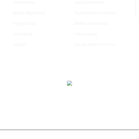
Hakkımızda
Satış Sözleşmesi
Banka Bilgilerimiz
Kişisel Veriler Politikası
Kargo Takibi
Gizlilik ve Güvenlik
Yeni Üyelik
İade ve İptal
İletişim
Havale Bildirim Formu