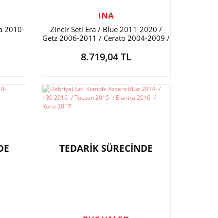
INA
a 2010-
Zincir Seti Era / Blue 2011-2020 /
Getz 2006-2011 / Cerato 2004-2009 /
Rio 2006-2011 / İ-20 2009-2020 /
8.719,04 TL
İ-30 2007-2011 / Elantra 2016-2018
DE
TEDARİK SÜRECİNDE