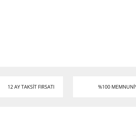
12 AY TAKSİT FIRSATI
%100 MEMNUNİ
Kurumsal
Alışveriş
E