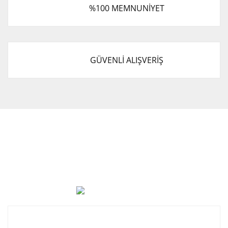
%100 MEMNUNİYET
GÜVENLİ ALIŞVERİŞ
Cevat Otomotiv Japon Korea Yedek Parçaları Üçevler, No:,
47. Sk. No:27, 16120 Nilüfer
0 (850) 885 20 16
Kurumsal