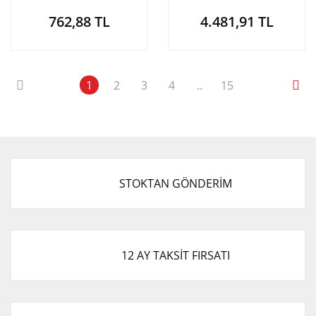
2006 2.5
762,88 TL
4.481,91 TL
1
2
3
4
..
15
STOKTAN GÖNDERİM
12 AY TAKSİT FIRSATI