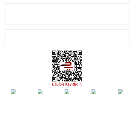
Alışveriş
E-Bülten Listemize Kayıt Olun!