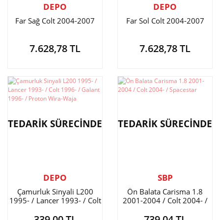
DEPO
DEPO
Far Sağ Colt 2004-2007
Far Sol Colt 2004-2007
7.628,78 TL
7.628,78 TL
TEDARİK SÜRECİNDE
TEDARİK SÜRECİNDE
DEPO
SBP
Çamurluk Sinyali L200
Ön Balata Carisma 1.8
1995- / Lancer 1993- / Colt
2001-2004 / Colt 2004- /
1996- / Galant 1996- /
Spacestar
339,00 TL
739,04 TL
Proton Wira-Waja