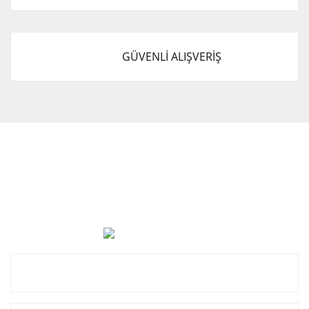
GÜVENLİ ALIŞVERİŞ
Cevat Otomotiv Japon Korea Yedek Parçaları Üçevler, No:,
47. Sk. No:27, 16120 Nilüfer
0 (850) 885 20 16
Kurumsal