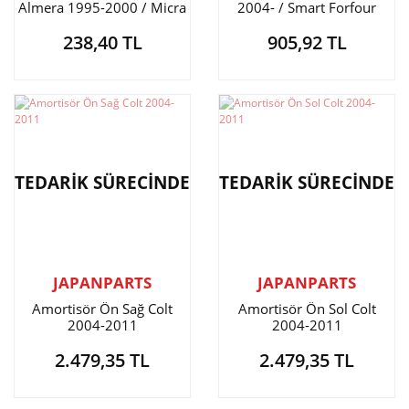
Almera 1995-2000 / Micra
2004- / Smart Forfour
1992-2002 K11 / Sunny /
2004-
238,40 TL
905,92 TL
Carisma 1998- / Colt 2004-
/ Lancer 2008- / 626 1998-
TEDARİK SÜRECİNDE
TEDARİK SÜRECİNDE
JAPANPARTS
JAPANPARTS
Amortisör Ön Sağ Colt
Amortisör Ön Sol Colt
2004-2011
2004-2011
2.479,35 TL
2.479,35 TL