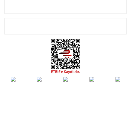
Alışveriş
E-Bülten Listemize Kayıt Olun!
© Tüm hakları saklıdır. Kredi kartı bilgileriniz 256bit SSL sertifikası ile
korunmaktadır.