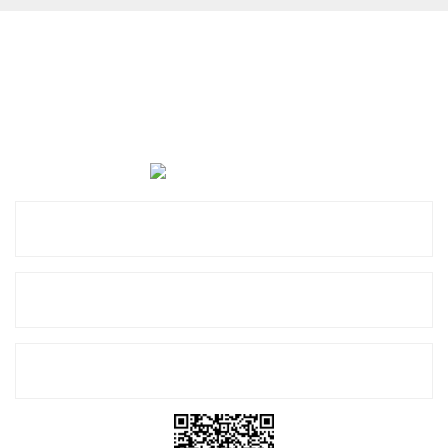
Cevat Otomotiv Japon Korea Yedek Parçaları Üçevler, No:,
47. Sk. No:27, 16120 Nilüfer
0 (850) 885 20 16
Kurumsal
Alışveriş
E-Bülten Listemize Kayıt Olun!