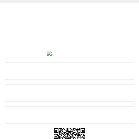
Cevat Otomotiv Japon Korea Yedek Parçaları Üçevler, No:,
47. Sk. No:27, 16120 Nilüfer
0 (850) 885 20 16
Kurumsal
Alışveriş
E-Bülten Listemize Kayıt Olun!