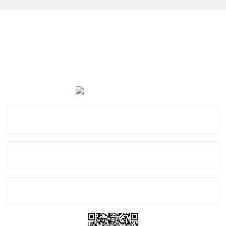
Cevat Otomotiv Japon Korea Yedek Parçaları Üçevler, No:,
47. Sk. No:27, 16120 Nilüfer
0 (850) 885 20 16
Kurumsal
Alışveriş
E-Bülten Listemize Kayıt Olun!