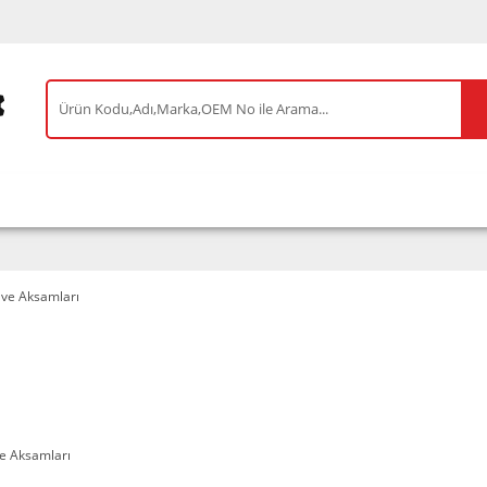
IS ÜRÜNLER
ENEOS
TESLA
BYD
AKSES
e Aksamları