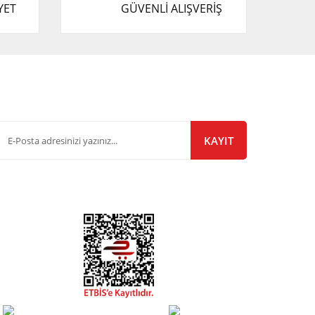
YET
GÜVENLİ ALIŞVERİŞ
-Bülten Listemize Kayıt Olun!
KAYIT