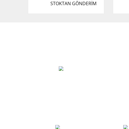
STOKTAN GÖNDERİM
Cevat Otomotiv Japon Korea Yedek Parçaları
Üçevler, No:, 47. Sk. No:27, 16120 Nilüfer
0 (850) 885 20 16