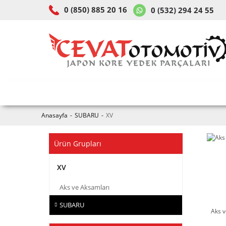
0 (850) 885 20 16
0 (532) 294 24 55
ARAÇ & MODEL SEÇİMİ
MOB
Anasayfa
SUBARU
XV
Ürün Grupları
XV
Aks ve Aksamları
SUBARU
Aks v