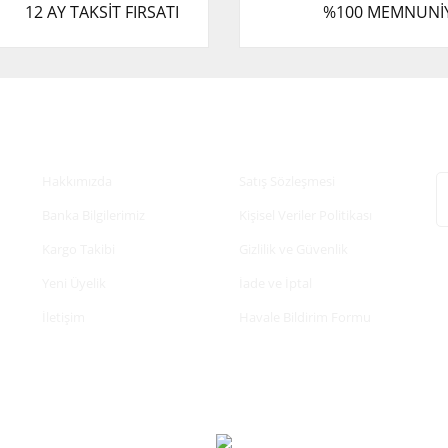
12 AY TAKSİT FIRSATI
%100 MEMNUNİ
Kurumsal
Alışveriş
E
Hakkımızda
Satış Sözleşmesi
Banka Bilgilerimiz
Kişisel Veriler Politikası
Kargo Takibi
Gizlilik ve Güvenlik
Yeni Üyelik
İade ve İptal
İletişim
Havale Bildirim Formu