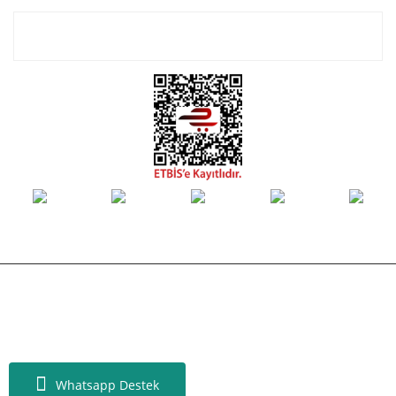
E-Bülten Listemize Kayıt Olun!
© Tüm hakları saklıdır. Kredi kartı bilgileriniz 256bit SSL sertifikası ile
korunmaktadır.
Whatsapp Destek