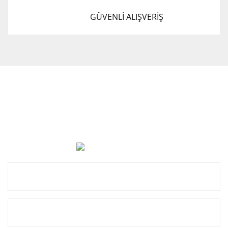
GÜVENLİ ALIŞVERİŞ
Cevat Otomotiv Japon Korea Yedek Parçaları Üçevler, No:,
47. Sk. No:27, 16120 Nilüfer
0 (850) 885 20 16
Kurumsal
Alışveriş