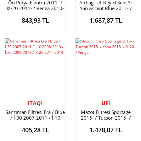
Ön Porya Elantra 2011- /
Airbag Tetikleyici Sensör
İX-20 2011- / Venga 2010-
Yan Accent Blue 2011- /
İ-20 / İ-30 / İX-20 / Ceed /
843,93 TL
1.687,87 TL
Sonata
ITAQI
UFİ
Sanzıman Filtresi Era / Blue
Mazot Filtresi Sportage
/ İ-30 2007-2011 / İ-10
2015- / Tucson 2015- /
2008-2013 / İ-20 2009-
Kona 2018- / İX-20 / Venga
405,28 TL
1.478,07 TL
2018 / İX-20 2011-2014