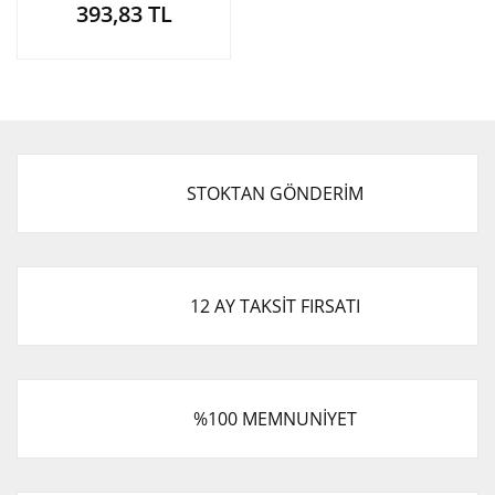
393,83 TL
2008- / Ceed 2006-2012 /
Rio 2005- / Sportage 2008-
STOKTAN GÖNDERİM
12 AY TAKSİT FIRSATI
%100 MEMNUNİYET