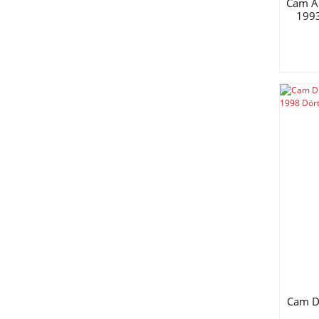
Cam A
1993
Cam Dü