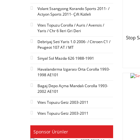
BOSCH (5)
Volant Ssangyong Korando Sports 2011- /
SBK (5)
Actyon Sports 2011- Çift Kütleli
HANNA (4)
Vites Topuzu Corolla / Auris / Avensis /
Yaris / Chr 6 İleri Gri Deri
KYB (4)
Stop 
MGA (4)
Debriyaj Seti Yaris 1.0 2006- / Citroen C1 /
Peugeot 107 AT / MT
CASP (3)
CEKO (3)
Sinyal Sol Mazda 626 1988-1991
IMPERIAL (3)
Havalandırma Izgarası Orta Corolla 1993-
1998 AE101
SECO (3)
AYD (2)
Bagaj Depo Açma Mandalı Corolla 1993-
2002 AE101
EXEDY (2)
JPI (2)
Vites Topuzu Getz 2003-2011
MITOYO (2)
Vites Topuzu Getz 2003-2011
NPW (2)
RBW (2)
Sponsor Ürünler
SANGSIN (2)