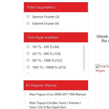
AISIN (14)
Filtre Seçenekleri
JERİKO (14)
Sponsor Ürünler (2)
SPD (14)
İndirimli Ürünler (4)
ASHIMORI (13)
SBP (11)
Silecek
Tüm Fiyat Aralıkları
ETS (10)
Rio
GMB (10)
101 TL - 250 TL (34)
PHC VALEO (9)
251 TL - 500 TL (103)
RAION (9)
501 TL - 1000 TL (121)
KYOTA (8)
1001 TL - 10000 TL (273)
SAKURA (8)
10000 TL ve üzeri (10)
DENSO (7)
En Populer Olanlar
ELECTROTECH (7)
GNR (7)
Vites Topuzu Civic 2006-2011 FD6 Manuel
ORIJINAL (7)
Vites Topuzu Corolla / Auris / Avensis /
SOLARIS (7)
Yaris / Chr 6 İleri Siyah Deri