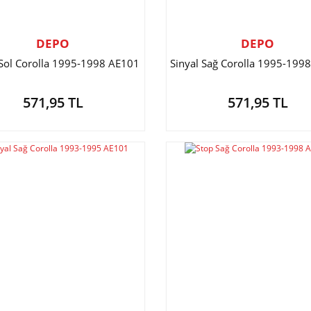
DEPO
DEPO
 Sol Corolla 1995-1998 AE101
Sinyal Sağ Corolla 1995-199
571,95 TL
571,95 TL
nt Ssangyong Kor ...
Far Sol H100 1997-20 ...
iyat :
17.444,47 TL
Fiyat :
2.240,14 TL