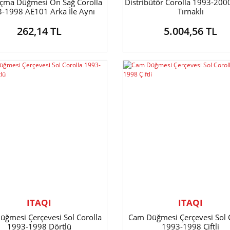
çma Düğmesi Ön Sağ Corolla
Distribütör Corolla 1993-200
-1998 AE101 Arka İle Aynı
Tırnaklı
262,14 TL
5.004,56 TL
ITAQI
ITAQI
ğmesi Çerçevesi Sol Corolla
Cam Düğmesi Çerçevesi Sol 
1993-1998 Dörtlü
1993-1998 Çiftli