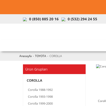
0 (850) 885 20 16
0 (532) 294 24 55
ARAÇ & MODEL SEÇİMİ
MOB
Anasayfa
TOYOTA
COROLLA
Ürün Grupları
COROLLA
Corolla 1988-1992
Corolla 1993-1998
Corol
Corolla 1999-2000