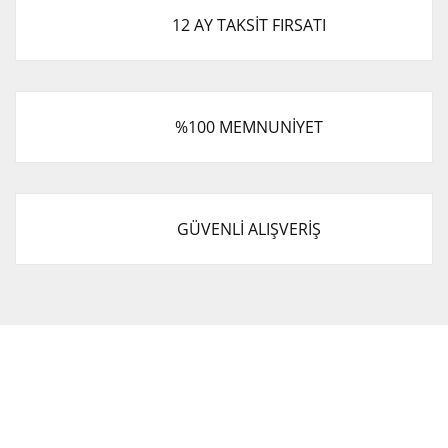
12 AY TAKSİT FIRSATI
%100 MEMNUNİYET
GÜVENLİ ALIŞVERİŞ
Cevat Otomotiv Japon Korea Yedek Parçaları Üçevler, No:,
47. Sk. No:27, 16120 Nilüfer