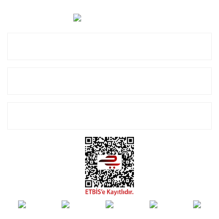
0 (850) 885 20 16
Kurumsal
Alışveriş
E-Bülten Listemize Kayıt Olun!