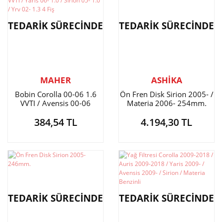
TEDARİK SÜRECİNDE
TEDARİK SÜRECİNDE
MAHER
ASHİKA
Bobin Corolla 00-06 1.6
Ön Fren Disk Sirion 2005- /
VVTI / Avensis 00-06
Materia 2006- 254mm.
90919-02239 1.6 VVTI /
384,54 TL
4.194,30 TL
Yaris 06- 1.0 / Sirion 05-
1.0 / Yrv 02- 1.3 4 Fiş
TEDARİK SÜRECİNDE
TEDARİK SÜRECİNDE