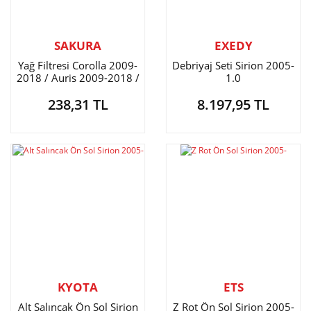
SAKURA
EXEDY
Yağ Filtresi Corolla 2009-
Debriyaj Seti Sirion 2005-
2018 / Auris 2009-2018 /
1.0
Yaris 2009- / Avensis 2009-
238,31 TL
8.197,95 TL
/ Sirion / Materia Benzinli
KYOTA
ETS
Alt Salıncak Ön Sol Sirion
Z Rot Ön Sol Sirion 2005-