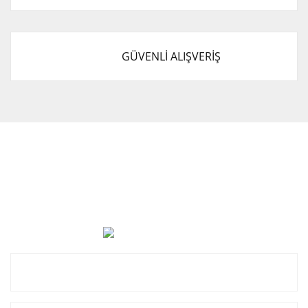
GÜVENLİ ALIŞVERİŞ
Cevat Otomotiv Japon Korea Yedek Parçaları Üçevler, No:,
47. Sk. No:27, 16120 Nilüfer
0 (850) 885 20 16
Kurumsal