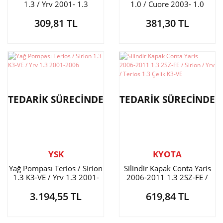
1.3 / Yrv 2001- 1.3
1.0 / Cuore 2003- 1.0
309,81 TL
381,30 TL
TEDARİK SÜRECİNDE
TEDARİK SÜRECİNDE
YSK
KYOTA
Yağ Pompası Terios / Sirion
Silindir Kapak Conta Yaris
1.3 K3-VE / Yrv 1.3 2001-
2006-2011 1.3 2SZ-FE /
2006
Sirion / Yrv / Terios 1.3
3.194,55 TL
619,84 TL
Çelik K3-VE