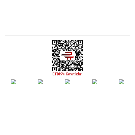
Alışveriş
E-Bülten Listemize Kayıt Olun!
© Tüm hakları saklıdır. Kredi kartı bilgileriniz 256bit SSL sertifikası ile
korunmaktadır.