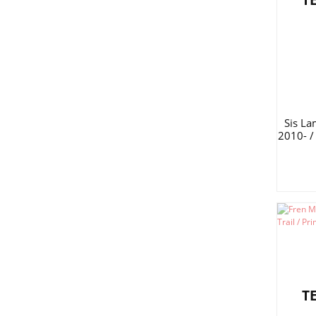
T
Sis La
2010- /
T