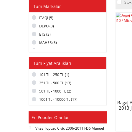
Stok
Tüm Markalar
ITAQI (5)
DEPO (3)
ETS (3)
MAHER (3)
AYD (2)
EXEDY (2)
Tüm Fiyat Aralıkları
PHC VALEO (2)
101 TL - 250 TL (1)
SBP (2)
251 TL - 500 TL (13)
VOYER (2)
501 TL - 1000 TL (2)
BLUEPRİNT (1)
1001 TL - 10000 TL (17)
ELECTROTECH (1)
Bagaj 
2013 J
GNR (1)
MATSUBA (1)
En Populer Olanlar
NGK (1)
Vites Topuzu Civic 2006-2011 FD6 Manuel