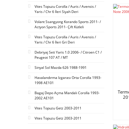
SACHS (1)
Vites Topuzu Corolla / Auris / Avensis /
SAKURA (1)
Yaris / Chr 6 İleri Siyah Deri
SPD (1)
Volant Ssangyong Korando Sports 2011- /
VALEO (1)
Actyon Sports 2011- Çift Kütleli
Vites Topuzu Corolla / Auris / Avensis /
Yaris / Chr 6 İleri Gri Deri
Debriyaj Seti Yaris 1.0 2006- / Citroen C1 /
Peugeot 107 AT / MT
Sinyal Sol Mazda 626 1988-1991
Havalandırma Izgarası Orta Corolla 1993-
1998 AE101
Termo
Bagaj Depo Açma Mandalı Corolla 1993-
20
2002 AE101
Vites Topuzu Getz 2003-2011
Vites Topuzu Getz 2003-2011