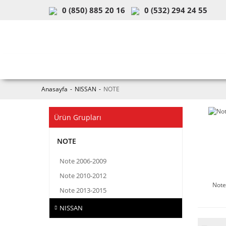
0 (850) 885 20 16
0 (532) 294 24 55
ARAÇ & MODEL SEÇİMİ
MOB
Anasayfa
NISSAN
NOTE
Ürün Grupları
NOTE
Note 2006-2009
Note 2010-2012
Note
Note 2013-2015
NISSAN