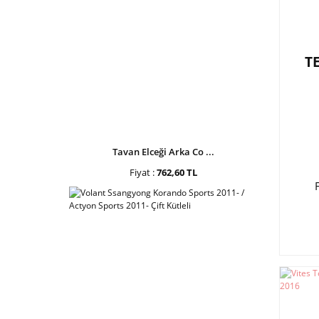
T
Tavan Elceği Arka Co ...
Fiyat :
762,60 TL