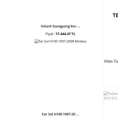
T
Volant Ssangyong Kor ...
Fiyat :
17.444,47 TL
Vites T
Far Sol H100 1997-20 ...