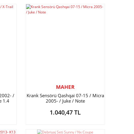
MAHER
2002- /
Krank Sensörü Qashqai 07-15 / Micra
e 1.4
2005- / Juke / Note
1.040,47 TL