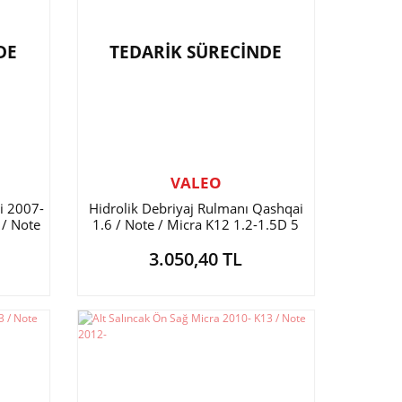
DE
TEDARİK SÜRECİNDE
VALEO
i 2007-
Hidrolik Debriyaj Rulmanı Qashqai
 / Note
1.6 / Note / Micra K12 1.2-1.5D 5
İLERİ
3.050,40 TL