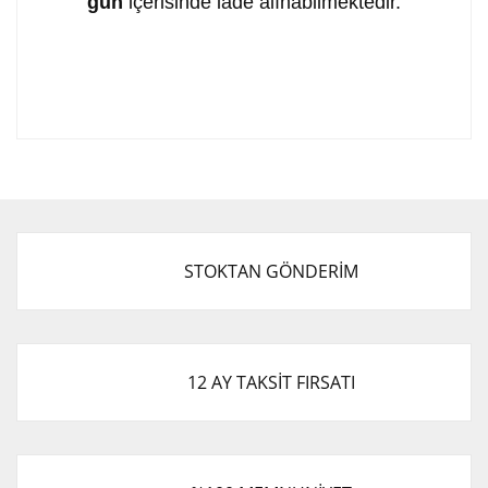
gün
içerisinde iade alınabilmektedir.
Bu ürünün fiyat bilgisi, resim, ürün açıklamalarında ve
diğer konularda yetersiz gördüğünüz noktaları öneri
Bu ürüne ilk yorumu siz yapın!
formunu kullanarak tarafımıza iletebilirsiniz.
Görüş ve önerileriniz için teşekkür ederiz.
Yorum Yaz
Ürün resmi kalitesiz, bozuk veya görüntülenemiyor.
STOKTAN GÖNDERİM
Ürün açıklamasında eksik bilgiler bulunuyor.
Ürün bilgilerinde hatalar bulunuyor.
Ürün fiyatı diğer sitelerden daha pahalı.
Bu ürüne benzer farklı alternatifler olmalı.
12 AY TAKSİT FIRSATI