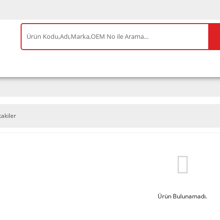
IS ÜRÜNLER
ENEOS
TESLA
BYD
AKSES
takiler
Ürün Bulunamadı.