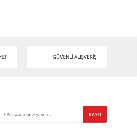
YET
GÜVENLİ ALIŞVERİŞ
-Bülten Listemize Kayıt Olun!
KAYIT