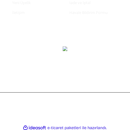
Yeni Üyelik
İade ve İptal
İletişim
Havale Bildirim Formu
tifikası ile korunmaktadır.
ile
ideasoft
e-