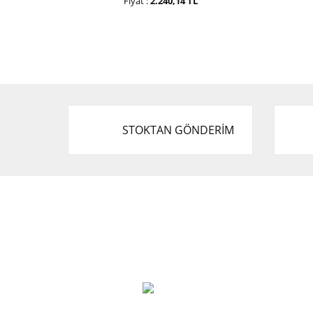
Fiyat :
2.240,14 TL
STOKTAN GÖNDERİM
Cevat Otomotiv Japon Korea Yedek Parçaları
Üçevler, No:, 47. Sk. No:27, 16120 Nilüfer
0 (850) 885 20 16