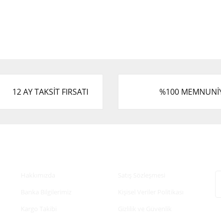
12 AY TAKSİT FIRSATI
%100 MEMNUNİ
Kurumsal
Alışveriş
E
Hakkımızda
Satış Sözleşmesi
Banka Bilgilerimiz
Kişisel Veriler Politikası
Kargo Takibi
Gizlilik ve Güvenlik