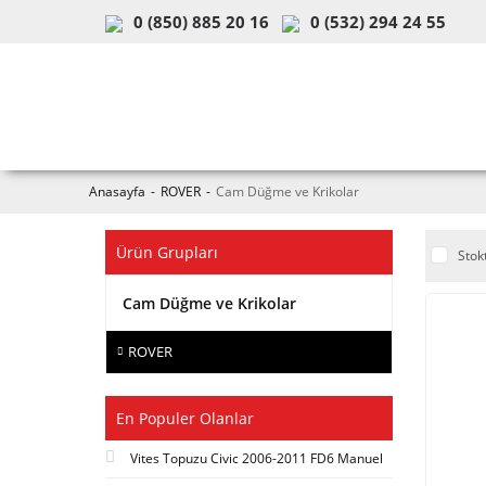
0 (850) 885 20 16
0 (532) 294 24 55
ARAÇ & MODEL SEÇİMİ
MOB
Anasayfa
ROVER
Cam Düğme ve Krikolar
Ürün Grupları
Stok
Cam Düğme ve Krikolar
ROVER
En Populer Olanlar
Vites Topuzu Civic 2006-2011 FD6 Manuel