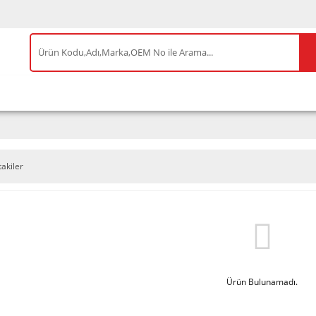
IS ÜRÜNLER
ENEOS
TESLA
BYD
AKSES
takiler
Ürün Bulunamadı.