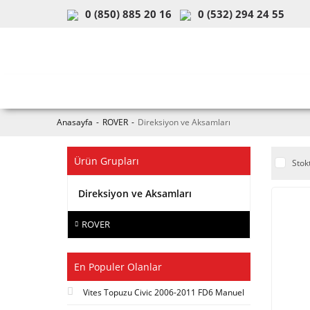
0 (850) 885 20 16
0 (532) 294 24 55
ARAÇ & MODEL SEÇİMİ
MOB
Anasayfa
ROVER
Direksiyon ve Aksamları
Ürün Grupları
Stok
Direksiyon ve Aksamları
ROVER
En Populer Olanlar
Vites Topuzu Civic 2006-2011 FD6 Manuel