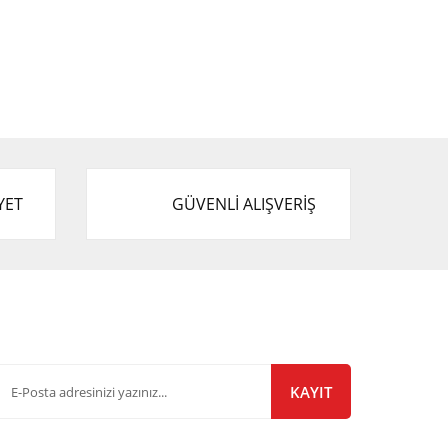
YET
GÜVENLİ ALIŞVERİŞ
-Bülten Listemize Kayıt Olun!
KAYIT