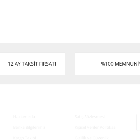
12 AY TAKSİT FIRSATI
%100 MEMNUNİ
Kurumsal
Alışveriş
E
Hakkımızda
Satış Sözleşmesi
Banka Bilgilerimiz
Kişisel Veriler Politikası
Kargo Takibi
Gizlilik ve Güvenlik