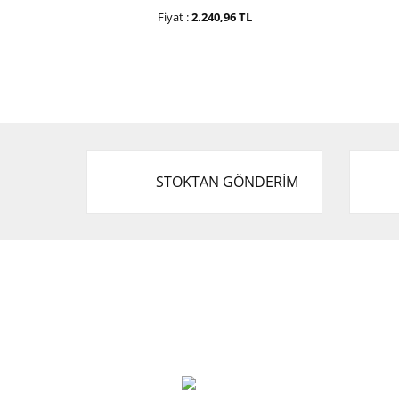
Fiyat :
2.240,96 TL
STOKTAN GÖNDERİM
Cevat Otomotiv Japon Korea Yedek Parçaları
Üçevler, No:, 47. Sk. No:27, 16120 Nilüfer
0 (850) 885 20 16