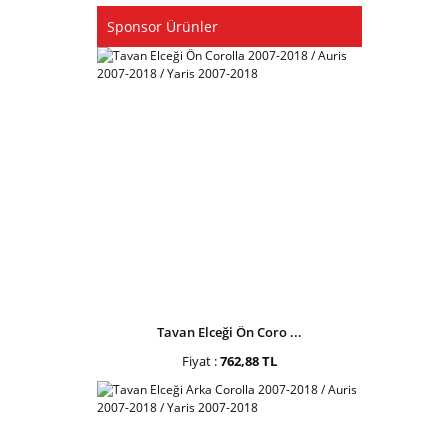
Sponsor Ürünler
Tavan Elceği Ön Coro ...
Fiyat :
762,88 TL