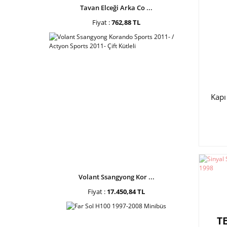
Tavan Elceği Arka Co ...
Fiyat :
762,88 TL
Kapı
Volant Ssangyong Kor ...
Fiyat :
17.450,84 TL
T