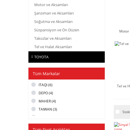
Motor ve Aksamları
Şanzıman ve Aksamları
Soğutma ve Aksamları
Süspansiyon ve Ön Düzen
Motor 
Takozlar ve Aksamları
Tel ve Halat Aksamları
TOYOTA
Tüm Markalar
ITAQI (6)
Tel ve 
DEPO (4)
MAHER (4)
TAIWAN (3)
Stok
GMB (2)
KYOTA (2)
Tüm Fiyat Aralıkları