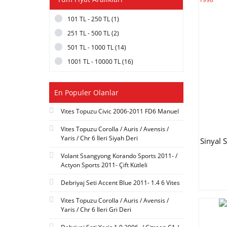
MATSUBA (2)
101 TL - 250 TL (1)
AISIN (1)
251 TL - 500 TL (2)
DENSO (1)
501 TL - 1000 TL (14)
ELECTROTECH (1)
1001 TL - 10000 TL (16)
ETS (1)
KOREA (1)
SBK (1)
En Populer Olanlar
SBP (1)
Vites Topuzu Civic 2006-2011 FD6 Manuel
SEIWA (1)
Vites Topuzu Corolla / Auris / Avensis /
YEC (1)
Yaris / Chr 6 İleri Siyah Deri
Sinyal 
YUHOLI (1)
Volant Ssangyong Korando Sports 2011- /
Actyon Sports 2011- Çift Kütleli
Debriyaj Seti Accent Blue 2011- 1.4 6 Vites
Vites Topuzu Corolla / Auris / Avensis /
Yaris / Chr 6 İleri Gri Deri