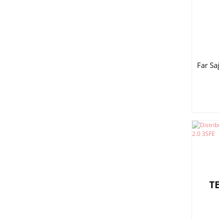
Far S
T