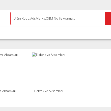
IS ÜRÜNLER
ENEOS
TESLA
BYD
AKSES
e Aksamları
Elektrik ve Aksamları