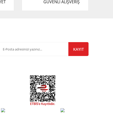
YET
GÜVENLİ ALIŞVERİŞ
-Bülten Listemize Kayıt Olun!
KAYIT