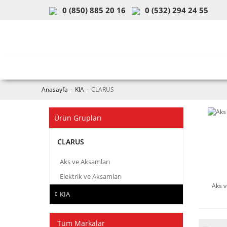
0 (850) 885 20 16
0 (532) 294 24 55
ARAÇ & MODEL SEÇİMİ
MOB
Anasayfa
KIA
CLARUS
Ürün Grupları
CLARUS
Aks ve Aksamları
Elektrik ve Aksamları
Aks v
KIA
Tüm Markalar