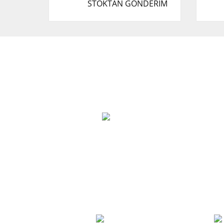
STOKTAN GÖNDERİM
Cevat Otomotiv Japon Korea Yedek Parçaları
Üçevler, No:, 47. Sk. No:27, 16120 Nilüfer
0 (850) 885 20 16