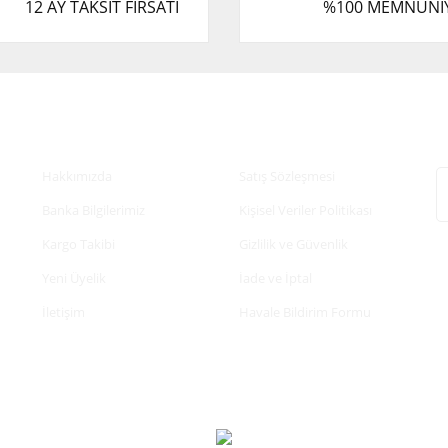
12 AY TAKSİT FIRSATI
%100 MEMNUNİ
Kurumsal
Alışveriş
E
Hakkımızda
Satış Sözleşmesi
Banka Bilgilerimiz
Kişisel Veriler Politikası
Kargo Takibi
Gizlilik ve Güvenlik
Yeni Üyelik
İade ve İptal
İletişim
Havale Bildirim Formu