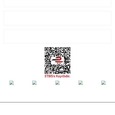
Alışveriş
E-Bülten Listemize Kayıt Olun!