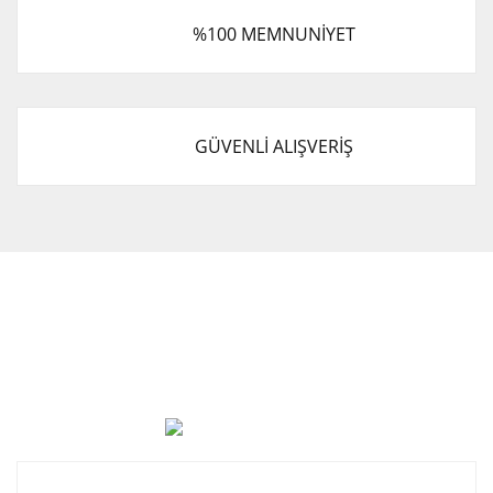
%100 MEMNUNİYET
GÜVENLİ ALIŞVERİŞ
Cevat Otomotiv Japon Korea Yedek Parçaları Üçevler, No:,
47. Sk. No:27, 16120 Nilüfer
0 (850) 885 20 16
Kurumsal