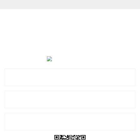
Cevat Otomotiv Japon Korea Yedek Parçaları Üçevler, No:,
47. Sk. No:27, 16120 Nilüfer
0 (850) 885 20 16
Kurumsal
Alışveriş
E-Bülten Listemize Kayıt Olun!