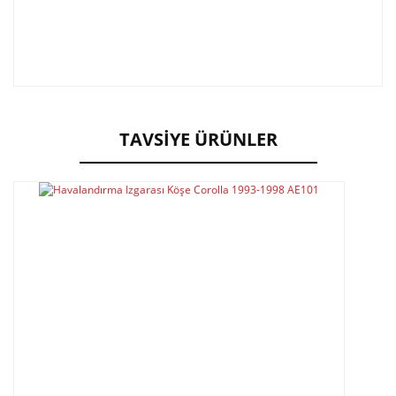
Bu ürünün fiyat bilgisi, resim, ürün açıklamalarında ve
diğer konularda yetersiz gördüğünüz noktaları öneri
Bu ürüne ilk yorumu siz yapın!
formunu kullanarak tarafımıza iletebilirsiniz.
Görüş ve önerileriniz için teşekkür ederiz.
TAVSİYE ÜRÜNLER
Yorum Yaz
Ürün resmi kalitesiz, bozuk veya görüntülenemiyor.
Ürün açıklamasında eksik bilgiler bulunuyor.
Ürün bilgilerinde hatalar bulunuyor.
Ürün fiyatı diğer sitelerden daha pahalı.
Bu ürüne benzer farklı alternatifler olmalı.
Gönder