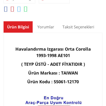
Ürün Bilgisi
Yorumlar
Taksit Seçenekleri
Ön
Havalandırma Izgarası Orta Corolla
1993-1998 AE101
( TEYP ÜSTÜ - ADET FİYATIDIR )
Ürün Markası : TAIWAN
Ürün Kodu : 55061-12170