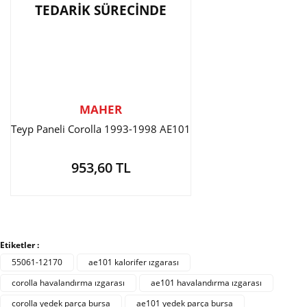
TEDARİK SÜRECİNDE
MAHER
Teyp Paneli Corolla 1993-1998 AE101
953,60 TL
Etiketler :
55061-12170
ae101 kalorifer ızgarası
corolla havalandırma ızgarası
ae101 havalandırma ızgarası
corolla yedek parça bursa
ae101 yedek parça bursa