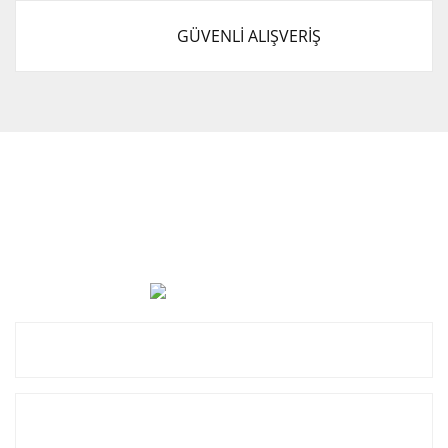
GÜVENLİ ALIŞVERİŞ
Cevat Otomotiv Japon Korea Yedek Parçaları Üçevler, No:,
47. Sk. No:27, 16120 Nilüfer
0 (850) 885 20 16
Kurumsal
Alışveriş