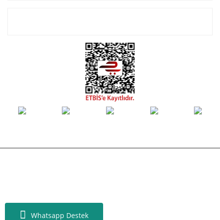
E-Bülten Listemize Kayıt Olun!
© Tüm hakları saklıdır. Kredi kartı bilgileriniz 256bit SSL sertifikası ile
korunmaktadır.
Whatsapp Destek