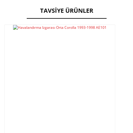
formunu kullanarak tarafımıza iletebilirsiniz.
Görüş ve önerileriniz için teşekkür ederiz.
TAVSİYE ÜRÜNLER
Yorum Yaz
Ürün resmi kalitesiz, bozuk veya görüntülenemiyor.
Ürün açıklamasında eksik bilgiler bulunuyor.
Ürün bilgilerinde hatalar bulunuyor.
Ürün fiyatı diğer sitelerden daha pahalı.
Bu ürüne benzer farklı alternatifler olmalı.
Gönder