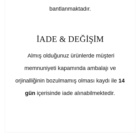
bantlanmaktadır.
İADE & DEĞİŞİM
Almış olduğunuz ürünlerde müşteri
memnuniyeti kapamında ambalajı ve
orjinalliğinin bozulmamış olması kaydı ile
14
gün
içerisinde iade alınabilmektedir.
Bu ürünün fiyat bilgisi, resim, ürün açıklamalarında ve
diğer konularda yetersiz gördüğünüz noktaları öneri
Bu ürüne ilk yorumu siz yapın!