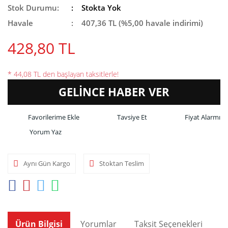
Stok Durumu:
Stokta Yok
Havale
407,36 TL (%5,00 havale indirimi)
428,80 TL
* 44,08 TL den başlayan taksitlerle!
GELİNCE HABER VER
Tavsiye Et
Fiyat Alarmı
Yorum Yaz
Aynı Gün Kargo
Stoktan Teslim
Ürün Bilgisi
Yorumlar
Taksit Seçenekleri
Ön