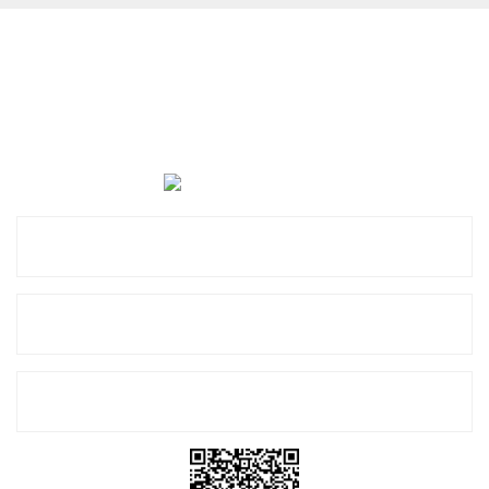
Cevat Otomotiv Japon Korea Yedek Parçaları Üçevler, No:,
47. Sk. No:27, 16120 Nilüfer
0 (850) 885 20 16
Kurumsal
Alışveriş
E-Bülten Listemize Kayıt Olun!