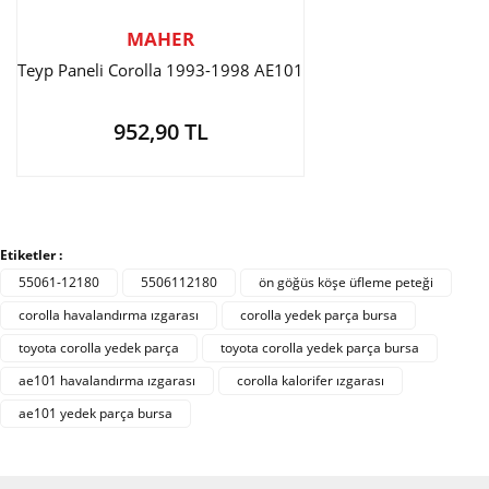
MAHER
Teyp Paneli Corolla 1993-1998 AE101
952,90 TL
Etiketler :
55061-12180
5506112180
ön göğüs köşe üfleme peteği
corolla havalandırma ızgarası
corolla yedek parça bursa
toyota corolla yedek parça
toyota corolla yedek parça bursa
ae101 havalandırma ızgarası
corolla kalorifer ızgarası
ae101 yedek parça bursa