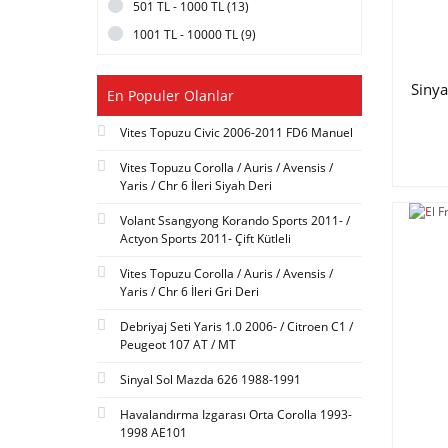
501 TL - 1000 TL (13)
PHC VALEO (1)
1001 TL - 10000 TL (9)
SBP (1)
Siny
En Populer Olanlar
Vites Topuzu Civic 2006-2011 FD6 Manuel
Vites Topuzu Corolla / Auris / Avensis /
Yaris / Chr 6 İleri Siyah Deri
Volant Ssangyong Korando Sports 2011- /
Actyon Sports 2011- Çift Kütleli
Vites Topuzu Corolla / Auris / Avensis /
Yaris / Chr 6 İleri Gri Deri
Debriyaj Seti Yaris 1.0 2006- / Citroen C1 /
Peugeot 107 AT / MT
Sinyal Sol Mazda 626 1988-1991
Havalandırma Izgarası Orta Corolla 1993-
1998 AE101