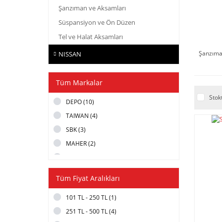
Şanzıman ve Aksamları
Süspansiyon ve Ön Düzen
Tel ve Halat Aksamları
Şanzıma
NISSAN
Tüm Markalar
Stok
DEPO (10)
TAIWAN (4)
SBK (3)
MAHER (2)
MATSUBA (2)
ASHIMORI (1)
Tüm Fiyat Aralıkları
EXEDY (1)
101 TL - 250 TL (1)
ITAQI (1)
251 TL - 500 TL (4)
KYOTA (1)