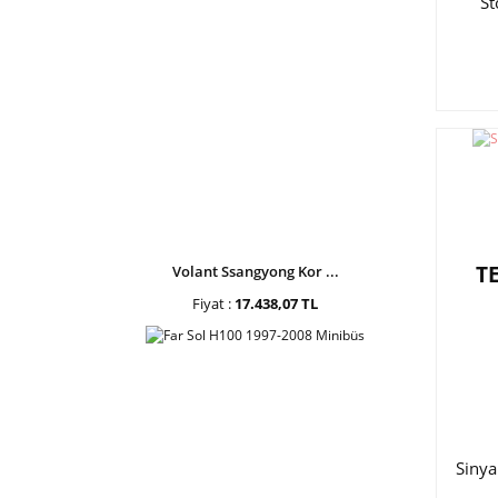
St
T
Volant Ssangyong Kor ...
Fiyat :
17.438,07 TL
Siny