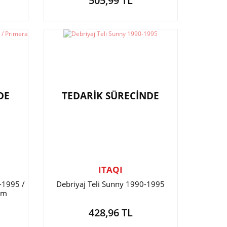
505,99 TL
DE
TEDARİK SÜRECİNDE
ITAQI
-1995 /
Debriyaj Teli Sunny 1990-1995
ım
428,96 TL