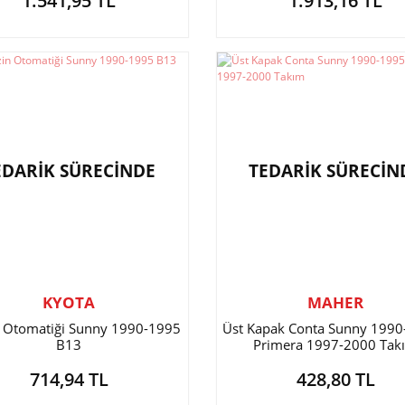
1.541,95 TL
1.913,16 TL
EDARİK SÜRECİNDE
TEDARİK SÜRECİN
KYOTA
MAHER
 Otomatiği Sunny 1990-1995
Üst Kapak Conta Sunny 1990
B13
Primera 1997-2000 Tak
714,94 TL
428,80 TL