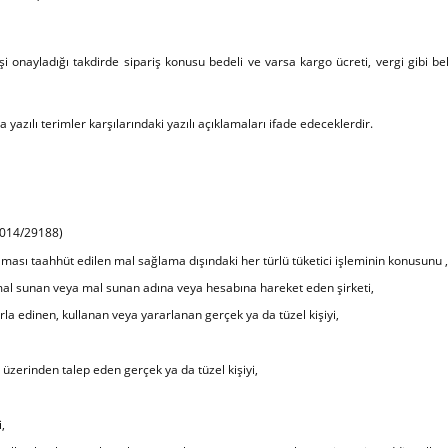
 onayladığı takdirde sipariş konusu bedeli ve varsa kargo ücreti, vergi gibi be
ılı terimler karşılarındaki yazılı açıklamaları ifade edeceklerdir.
2014/29188)
lması taahhüt edilen mal sağlama dışındaki her türlü tüketici işleminin konusunu ,
e mal sunan veya mal sunan adına veya hesabına hareket eden şirketi,
la edinen, kullanan veya yararlanan gerçek ya da tüzel kişiyi,
 üzerinden talep eden gerçek ya da tüzel kişiyi,
,