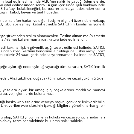
 iptal edilmesi halinde ALICI’nın nakit ile yaptığı ödemelerde,
dan iptal edilmesinden sonra 14 gün içerisinde ilgili bankaya iade
e 3 haftayı bulabileceğini, bu tutarın bankaya iadesinden sonra
cağını kabul, beyan ve taahhüt eder.
bil telefon hatları ve diğer iletişim bilgileri üzerinden mektup,
CI, işbu sözleşmeyi kabul etmekle SATICI’nın kendisine yönelik
argo şirketinden teslim almayacaktır. Teslim alınan mal/hizmetin
al/hizmet kullanılmamalıdır. Fatura iade edilmelidir.
di kartına ilişkin güvenlik açığı tespit edilmesi halinde, SATICI,
kasından kredi kartının kendisine ait olduğuna ilişkin yazıyı ibraz
taleplerin 24 saat içerisinde karşılanmaması halinde ise SATICI,
çeğe aykırılığı nedeniyle uğrayacağı tüm zararları, SATICI’nın ilk
t eder. Aksi takdirde, doğacak tüm hukuki ve cezai yükümlülükler
de, yasalara aykırı bir amaç için, başkalarının maddi ve manevi
va atı, vb.) işlemlerde bulunamaz.
ği başka web sitelerine ve/veya başka içeriklere link verilebilir.
nk verilen web sitesinin içerdiği bilgilere yönelik herhangi bir
 olup, SATICI’yı bu ihlallerin hukuki ve cezai sonuçlarından ari
an dolayı tazminat talebinde bulunma hakkı saklıdır.