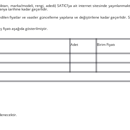
iktarı, marka/modeli, rengi, adedi) SATICI’ya ait internet sitesinde yayınlanmak
anya tarihine kadar geçerlidir.
n edilen fiyatlar ve vaatler güncelleme yapılana ve değiştirilene kadar geçerlidir. 
fiyatı aşağıda gösterilmiştir.
Adet
Birim Fiyatı
denecektir.