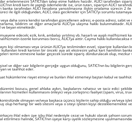
r ertelenmesini SATICI’dan talep etme hakkını haizdir. ALICI tarafından siparişin
CI’nın kredi kartı ile yaptığı ödemelerde ise, ürün tutarı, siparişin ALICI tarafın
arın banka tarafından ALICI hesabına yansıtılmasına ilişkin ortalama sürecin 2 il
eci ile ilgili olduğundan, ALICI, olası gecikmeler için SATICI’yı sorumlu tutamaya
 veya daha sonra kendisi tarafından güncellenen adresi, e-posta adresi, sabit ve mo
azarlama, bildirim ve diğer amaçlarla ALICI’ya ulaşma hakkı bulunmaktadır. ALI
ul ve beyan etmektedir.
yene edecek; ezik, kırık, ambalajı yırtılmış vb. hasarlı ve ayıplı mal/hizmeti k
l/hizmetin özenle korunması borcu, ALICI’ya aittir. Cayma hakkı kullanılacaksa m
 aynı kişi olmaması veya ürünün ALICI’ya tesliminden evvel, siparişte kullanılan kre
işte kullanılan kredi kartının bir önceki aya ait ekstresini yahut kart hamilinin ban
belgeleri temin etmesine kadar geçecek sürede sipariş dondurulacak olup, mezkur 
işisel ve diğer sair bilgilerin gerçeğe uygun olduğunu, SATICI’nın bu bilgilerin ger
eyan ve taahhüt eder.
evzuat hükümlerine riayet etmeyi ve bunları ihlal etmemeyi baştan kabul ve taahhü
u düzenini bozucu, genel ahlaka aykırı, başkalarını rahatsız ve taciz edici şekil
rının hizmetleri kullanmasını önleyici veya zorlaştırıcı faaliyet (spam, virus, tru
 kontrolünde olmayan ve/veya başkaca üçüncü kişilerin sahip olduğu ve/veya işletti
 olup herhangi bir web sitesini veya o siteyi işleten kişiyi desteklememekte ve Li
kaçını ihlal eden üye işbu ihlal nedeniyle cezai ve hukuki olarak şahsen sorumlu
ntikal ettirilmesi halinde, SATICI’nın üyeye karşı üyelik sözleşmesine uyulmamasınd