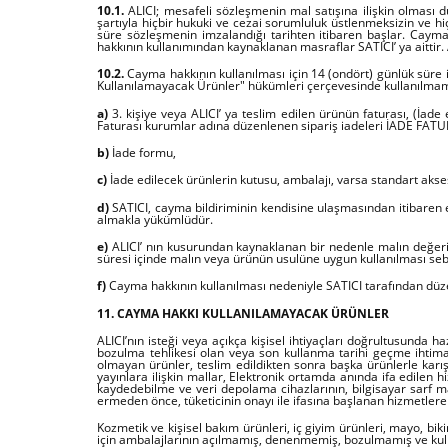
10.1.
ALICI; mesafeli sözleşmenin mal satışına ilişkin olması d
şartıyla hiçbir hukuki ve cezai sorumluluk üstlenmeksizin ve 
süre sözleşmenin imzalandığı tarihten itibaren başlar. Caym
hakkının kullanımından kaynaklanan masraflar SATICI’ ya aittir.
10.2.
Cayma hakkının kullanılması için 14 (ondört) günlük süre 
Kullanılamayacak Ürünler" hükümleri çerçevesinde kullanılmamış
a)
3. kişiye veya ALICI’ ya teslim edilen ürünün faturası, (İa
Faturası kurumlar adına düzenlenen sipariş iadeleri İADE FAT
b)
İade formu,
c)
İade edilecek ürünlerin kutusu, ambalajı, varsa standart akses
d)
SATICI, cayma bildiriminin kendisine ulaşmasından itibaren en
almakla yükümlüdür.
e)
ALICI’ nın kusurundan kaynaklanan bir nedenle malın değeri
süresi içinde malın veya ürünün usulüne uygun kullanılması se
f)
Cayma hakkının kullanılması nedeniyle SATICI tarafından düze
11. CAYMA HAKKI KULLANILAMAYACAK ÜRÜNLER
ALICI’nın isteği veya açıkça kişisel ihtiyaçları doğrultusunda 
bozulma tehlikesi olan veya son kullanma tarihi geçme ihtimal
olmayan ürünler, teslim edildikten sonra başka ürünlerle kar
yayınlara ilişkin mallar, Elektronik ortamda anında ifa edilen hi
kaydedebilme ve veri depolama cihazlarının, bilgisayar sarf m
ermeden önce, tüketicinin onayı ile ifasına başlanan hizmetler
Kozmetik ve kişisel bakım ürünleri, iç giyim ürünleri, mayo, biki
için ambalajlarının açılmamış, denenmemiş, bozulmamış ve kull