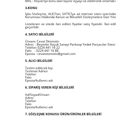
MAL : Alışverişe konu olan taşınır eşyayı ve elektronik ortamda 
3.KONU
İşbu Sözleşme, ALICI’nın, SATICI’ya ait internet sitesi üzerinden 
Korunması Hakkında Kanun ve Mesafeli Sözleşmelere Dair Yönet
Listelenen ve sitede ilan edilen fiyatlar satış fiyatıdır. İlan e
geçerlidir.
4. SATICI BİLGİLERİ
Ünvanı: Cevat Otomotiv
Adres : Beşevler Küçük Sanayi Parkoop Yedek Parçacılar Sitesi
Telefon: 0224 441 16 22
Faks : 0224 441 16 88
Eposta : cevatotomotiv@gmail.com
5. ALICI BİLGİLERİ
Teslim edilecek kişi
Teslimat Adresi
Telefon
Faks
Eposta/kullanıcı adı
6. SİPARİŞ VEREN KİŞİ BİLGİLERİ
Ad/Soyad/Unvan
Adres
Telefon
Faks
Eposta/kullanıcı adı
7. SÖZLEŞME KONUSU ÜRÜN/ÜRÜNLER BİLGİLERİ