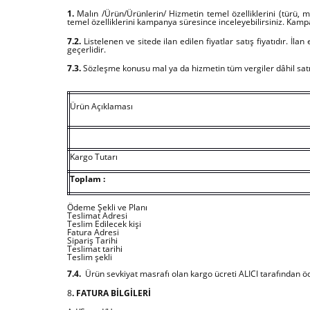
1.
Malın /Ürün/Ürünlerin/ Hizmetin temel özelliklerini (türü, m
temel özelliklerini kampanya süresince inceleyebilirsiniz. Kamp
7.2.
Listelenen ve sitede ilan edilen fiyatlar satış fiyatıdır. İla
geçerlidir.
7.3.
Sözleşme konusu mal ya da hizmetin tüm vergiler dâhil satış 
Ürün Açıklaması
Kargo Tutarı
Toplam :
Ödeme Şekli ve Planı
Teslimat Adresi
Teslim Edilecek kişi
Fatura Adresi
Sipariş Tarihi
Teslimat tarihi
Teslim şekli
7.4.
Ürün sevkiyat masrafı olan kargo ücreti ALICI tarafından ö
8
. FATURA BİLGİLERİ