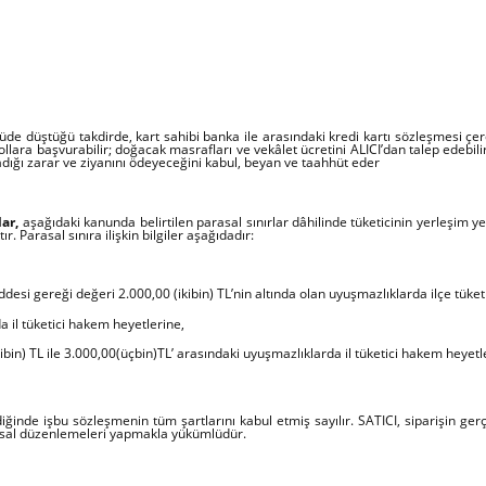
rüde düştüğü takdirde, kart sahibi banka ile arasındaki kredi kartı sözleşmesi ç
ollara başvurabilir; doğacak masrafları ve vekâlet ücretini ALICI’dan talep edebi
adığı zarar ve ziyanını ödeyeceğini kabul, beyan ve taahhüt eder
ar,
aşağıdaki kanunda belirtilen parasal sınırlar dâhilinde tüketicinin yerleşim ye
 Parasal sınıra ilişkin bilgiler aşağıdadır:
si gereği değeri 2.000,00 (ikibin) TL’nin altında olan uyuşmazlıklarda ilçe tüket
 il tüketici hakem heyetlerine,
ibin) TL ile 3.000,00(üçbin)TL’ arasındaki uyuşmazlıklarda il tüketici hakem heyet
rdiğinde işbu sözleşmenin tüm şartlarını kabul etmiş sayılır. SATICI, siparişin g
lımsal düzenlemeleri yapmakla yükümlüdür.