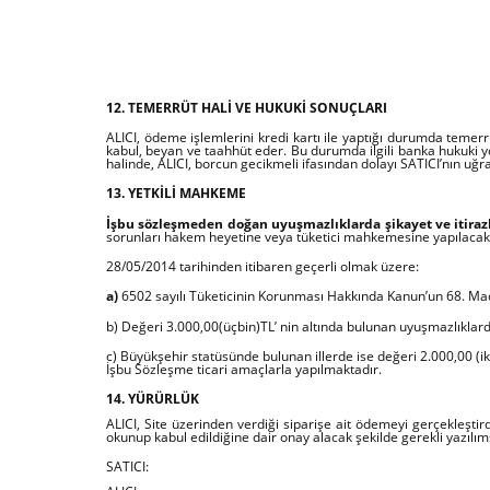
12. TEMERRÜT HALİ VE HUKUKİ SONUÇLARI
ALICI, ödeme işlemlerini kredi kartı ile yaptığı durumda temer
kabul, beyan ve taahhüt eder. Bu durumda ilgili banka hukuki y
halinde, ALICI, borcun gecikmeli ifasından dolayı SATICI’nın uğr
13. YETKİLİ MAHKEME
İşbu sözleşmeden doğan uyuşmazlıklarda şikayet ve itirazl
sorunları hakem heyetine veya tüketici mahkemesine yapılacaktır.
28/05/2014 tarihinden itibaren geçerli olmak üzere:
a)
6502 sayılı Tüketicinin Korunması Hakkında Kanun’un 68. Madde
b) Değeri 3.000,00(üçbin)TL’ nin altında bulunan uyuşmazlıklarda
c) Büyükşehir statüsünde bulunan illerde ise değeri 2.000,00 (ik
İşbu Sözleşme ticari amaçlarla yapılmaktadır.
14. YÜRÜRLÜK
ALICI, Site üzerinden verdiği siparişe ait ödemeyi gerçekleşti
okunup kabul edildiğine dair onay alacak şekilde gerekli yazı
SATICI: