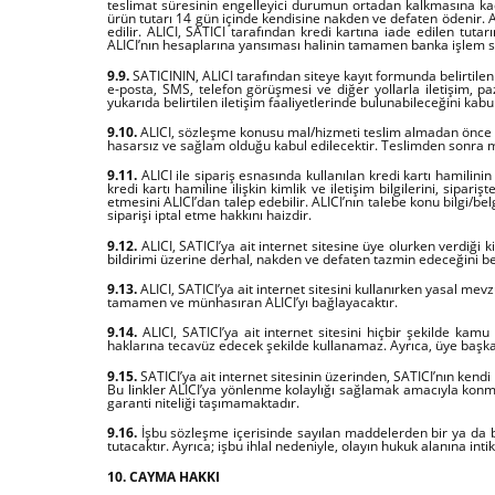
teslimat süresinin engelleyici durumun ortadan kalkmasına kada
ürün tutarı 14 gün içinde kendisine nakden ve defaten ödenir. ALI
edilir. ALICI, SATICI tarafından kredi kartına iade edilen tut
ALICI’nın hesaplarına yansıması halinin tamamen banka işlem sür
9.9.
SATICININ, ALICI tarafından siteye kayıt formunda belirtilen
e-posta, SMS, telefon görüşmesi ve diğer yollarla iletişim, p
yukarıda belirtilen iletişim faaliyetlerinde bulunabileceğini kab
9.10.
ALICI, sözleşme konusu mal/hizmeti teslim almadan önce mua
hasarsız ve sağlam olduğu kabul edilecektir. Teslimden sonra ma
9.11.
ALICI ile sipariş esnasında kullanılan kredi kartı hamilinin
kredi kartı hamiline ilişkin kimlik ve iletişim bilgilerini, sipar
etmesini ALICI’dan talep edebilir. ALICI’nın talebe konu bilgi/
siparişi iptal etme hakkını haizdir.
9.12.
ALICI, SATICI’ya ait internet sitesine üye olurken verdiği k
bildirimi üzerine derhal, nakden ve defaten tazmin edeceğini b
9.13.
ALICI, SATICI’ya ait internet sitesini kullanırken yasal m
tamamen ve münhasıran ALICI’yı bağlayacaktır.
9.14.
ALICI, SATICI’ya ait internet sitesini hiçbir şekilde kam
haklarına tecavüz edecek şekilde kullanamaz. Ayrıca, üye başkala
9.15.
SATICI’ya ait internet sitesinin üzerinden, SATICI’nın kendi
Bu linkler ALICI’ya yönlenme kolaylığı sağlamak amacıyla konmuş
garanti niteliği taşımamaktadır.
9.16.
İşbu sözleşme içerisinde sayılan maddelerden bir ya da bir
tutacaktır. Ayrıca; işbu ihlal nedeniyle, olayın hukuk alanına i
10. CAYMA HAKKI