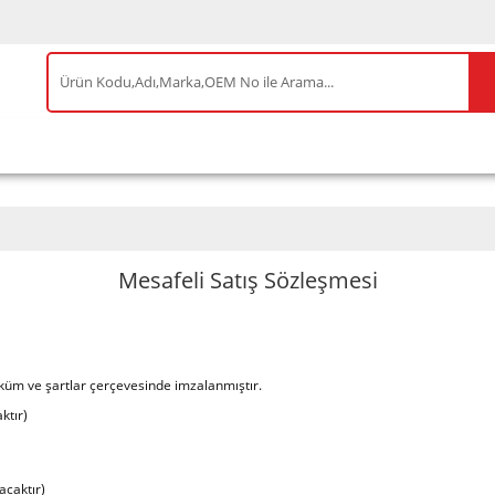
IS ÜRÜNLER
ENEOS
TESLA
BYD
AKSES
Mesafeli Satış Sözleşmesi
üküm ve şartlar çerçevesinde imzalanmıştır.
ktır)
acaktır)