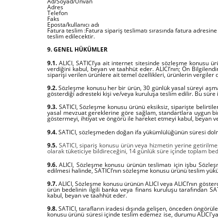
Ad/Soyad/Unvan
Adres
Telefon
Faks
Eposta/kullanıcı adı
Fatura teslim :Fatura sipariş teslimatı sırasında fatura adresine s
teslim edilecektir.
9. GENEL HÜKÜMLER
9.1.
ALICI, SATICI’ya ait internet sitesinde sözleşme konusu ürünü
verdiğini kabul, beyan ve taahhüt eder. ALICI’nın; Ön Bilgilen
siparişi verilen ürünlere ait temel özellikleri, ürünlerin vergiler
9.2.
Sözleşme konusu her bir ürün, 30 günlük yasal süreyi aşmamak
gösterdiği adresteki kişi ve/veya kuruluşa teslim edilir. Bu sü
9.3.
SATICI, Sözleşme konusu ürünü eksiksiz, siparişte belirtilen 
yasal mevzuat gereklerine göre sağlam, standartlara uygun bir şe
göstermeyi, ihtiyat ve öngörü ile hareket etmeyi kabul, beyan v
9.4.
SATICI, sözleşmeden doğan ifa yükümlülüğünün süresi dolmadan
9.5.
SATICI, sipariş konusu ürün veya hizmetin yerine getirilm
olarak tüketiciye bildireceğini, 14 günlük süre içinde toplam be
9.6.
ALICI, Sözleşme konusu ürünün teslimatı için işbu Sözleş
edilmesi halinde, SATICI’nın sözleşme konusu ürünü teslim yük
9.7.
ALICI, Sözleşme konusu ürünün ALICI veya ALICI’nın gösterdi
ürün bedelinin ilgili banka veya finans kuruluşu tarafından S
kabul, beyan ve taahhüt eder.
9.8.
SATICI, tarafların iradesi dışında gelişen, önceden öngörüle
konusu ürünü süresi içinde teslim edemez ise, durumu ALICI'ya b