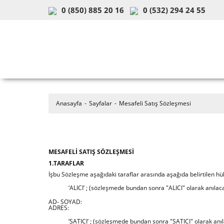
0 (850) 885 20 16
0 (532) 294 24 55
ARAÇ & MODEL SEÇİMİ
MOB
Anasayfa
Sayfalar
Mesafeli Satış Sözleşmesi
MESAFELİ SATIŞ SÖZLEŞMESİ
1.TARAFLAR
İşbu Sözleşme aşağıdaki taraflar arasında aşağıda belirtilen h
‘ALICI’ ; (sözleşmede bundan sonra "ALICI" olarak anılaca
AD- SOYAD:
ADRES:
‘SATICI’ ; (sözleşmede bundan sonra "SATICI" olarak anıl