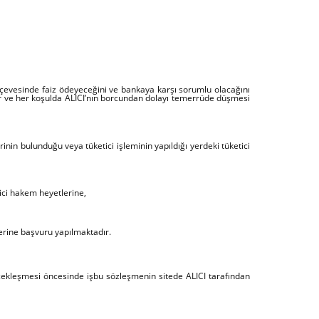
erçevesinde faiz ödeyeceğini ve bankaya karşı sorumlu olacağını
lir ve her koşulda ALICI’nın borcundan dolayı temerrüde düşmesi
rinin bulunduğu veya tüketici işleminin yapıldığı yerdeki tüketici
ici hakem heyetlerine,
lerine başvuru yapılmaktadır.
erçekleşmesi öncesinde işbu sözleşmenin sitede ALICI tarafından