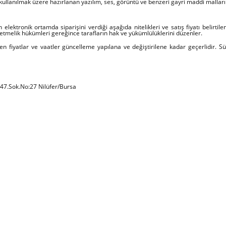
kullanılmak üzere hazırlanan yazılım, ses, görüntü ve benzeri gayri maddi malları
elektronik ortamda siparişini verdiği aşağıda nitelikleri ve satış fiyatı belirtilen
melik hükümleri gereğince tarafların hak ve yükümlülüklerini düzenler.
dilen fiyatlar ve vaatler güncelleme yapılana ve değiştirilene kadar geçerlidir. S
 47.Sok.No:27 Nilüfer/Bursa