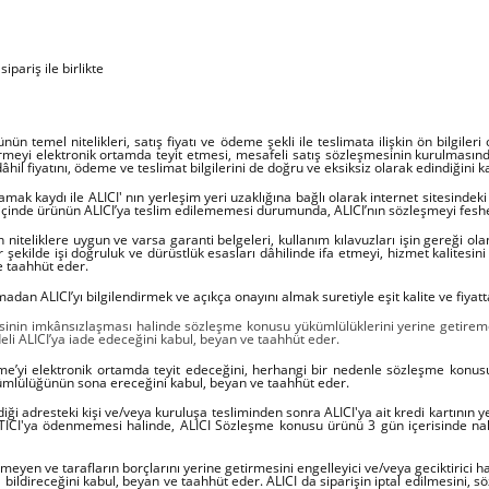
ipariş ile birlikte
n temel nitelikleri, satış fiyatı ve ödeme şekli ile teslimata ilişkin ön bilgileri
dirmeyi elektronik ortamda teyit etmesi, mesafeli satış sözleşmesinin kurulmasınd
 dâhil fiyatını, ödeme ve teslimat bilgilerini de doğru ve eksiksiz olarak edindiğini
 kaydı ile ALICI' nın yerleşim yeri uzaklığına bağlı olarak internet sitesindeki ö
re içinde ürünün ALICI’ya teslim edilememesi durumunda, ALICI’nın sözleşmeyi feshe
niteliklere uygun ve varsa garanti belgeleri, kullanım kılavuzları işin gereği olan
kilde işi doğruluk ve dürüstlük esasları dâhilinde ifa etmeyi, hizmet kalitesini 
e taahhüt eder.
 ALICI’yı bilgilendirmek ve açıkça onayını almak suretiyle eşit kalite ve fiyatta f
esinin imkânsızlaşması halinde sözleşme konusu yükümlülüklerini yerine getireme
deli ALICI’ya iade edeceğini kabul, beyan ve taahhüt eder.
me’yi elektronik ortamda teyit edeceğini, herhangi bir nedenle sözleşme konus
ümlülüğünün sona ereceğini kabul, beyan ve taahhüt eder.
ği adresteki kişi ve/veya kuruluşa tesliminden sonra ALICI'ya ait kredi kartının 
ATICI'ya ödenmemesi halinde, ALICI Sözleşme konusu ürünü 3 gün içerisinde nakli
meyen ve tarafların borçlarını yerine getirmesini engelleyici ve/veya geciktirici h
ildireceğini kabul, beyan ve taahhüt eder. ALICI da siparişin iptal edilmesini, 