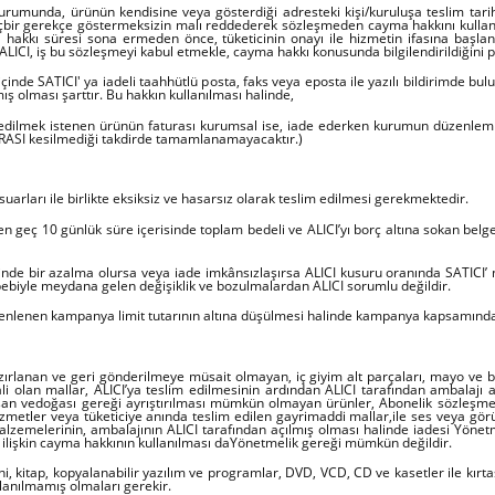
urumunda, ürünün kendisine veya gösterdiği adresteki kişi/kuruluşa teslim tarih
hiçbir gerekçe göstermeksizin malı reddederek sözleşmeden cayma hakkını kullan
a hakkı süresi sona ermeden önce, tüketicinin onayı ile hizmetin ifasına baş
 ALICI, iş bu sözleşmeyi kabul etmekle, cayma hakkı konusunda bilgilendirildiğini 
içinde SATICI' ya iadeli taahhütlü posta, faks veya eposta ile yazılı bildirimd
 olması şarttır. Bu hakkın kullanılması halinde,
de edilmek istenen ürünün faturası kurumsal ise, iade ederken kurumun düzenlemiş
URASI kesilmediği takdirde tamamlanamayacaktır.)
uarları ile birlikte eksiksiz ve hasarsız olarak teslim edilmesi gerekmektedir.
 geç 10 günlük süre içerisinde toplam bedeli ve ALICI’yı borç altına sokan belge
nde bir azalma olursa veya iade imkânsızlaşırsa ALICI kusuru oranında SATICI’
bebiyle meydana gelen değişiklik ve bozulmalardan ALICI sorumlu değildir.
nlenen kampanya limit tutarının altına düşülmesi halinde kampanya kapsamında fay
hazırlanan ve geri gönderilmeye müsait olmayan, iç giyim alt parçaları, mayo ve bi
i olan mallar, ALICI’ya teslim edilmesinin ardından ALICI tarafından ambalajı aç
ışan vedoğası gereği ayrıştırılması mümkün olmayan ürünler, Abonelik sözleşmes
zmetler veya tüketiciye anında teslim edilen gayrimaddi mallar,ile ses veya görüntü
alzemelerinin, ambalajının ALICI tarafından açılmış olması halinde iadesi Yön
e ilişkin cayma hakkının kullanılması daYönetmelik gereği mümkün değildir.
ni, kitap, kopyalanabilir yazılım ve programlar, DVD, VCD, CD ve kasetler ile kırta
anılmamış olmaları gerekir.