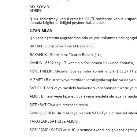
AD- SOYAD:
ADRES:
İş bu sözleşmeyi kabul etmekle ALICI, sözleşme konusu siparişi
konuda bilgilendirildiğini peşinen kabul eder.
2.TANIMLAR
İşbu sözleşmenin uygulanmasında ve yorumlanmasında aşağıda yaz
BAKAN : Gümrük ve Ticaret Bakanı’nı,
BAKANLIK : Gümrük ve Ticaret Bakanlığı’nı,
KANUN : 6502 sayılı Tüketicinin Korunması Hakkında Kanun’u,
YÖNETMELİK : Mesafeli Sözleşmeler Yönetmeliği’ni (RG:27.11.
HİZMET : Bir ücret veya menfaat karşılığında yapılan ya da yapı
SATICI : Ticari veya mesleki faaliyetleri kapsamında tüketiciy
ALICI : Bir mal veya hizmeti ticari veya mesleki olmayan amaçlar
SİTE : SATICI’ya ait internet sitesini,
SİPARİŞ VEREN: Bir mal veya hizmeti SATICI’ya ait internet sitesi
TARAFLAR : SATICI ve ALICI’yı,
SÖZLEŞME : SATICI ve ALICI arasında akdedilen işbu sözleşmeyi