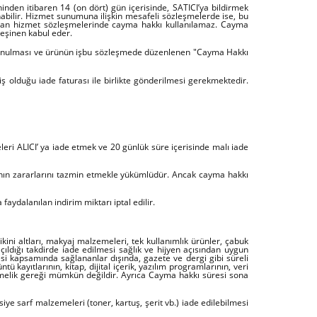
inden itibaren 14 (on dört) gün içerisinde, SATICI’ya bildirmek
abilir. Hizmet sunumuna ilişkin mesafeli sözleşmelerde ise, bu
lanan hizmet sözleşmelerinde cayma hakkı kullanılamaz. Cayma
peşinen kabul eder.
e bulunulması ve ürünün işbu sözleşmede düzenlenen "Cayma Hakkı
 olduğu iade faturası ile birlikte gönderilmesi gerekmektedir.
leri ALICI’ ya iade etmek ve 20 günlük süre içerisinde malı iade
 nın zararlarını tazmin etmekle yükümlüdür. Ancak cayma hakkı
dalanılan indirim miktarı iptal edilir.
kini altları, makyaj malzemeleri, tek kullanımlık ürünler, çabuk
ıldığı takdirde iade edilmesi sağlık ve hijyen açısından uygun
i kapsamında sağlananlar dışında, gazete ve dergi gibi süreli
 kayıtlarının, kitap, dijital içerik, yazılım programlarının, veri
etmelik gereği mümkün değildir. Ayrıca Cayma hakkı süresi sona
siye sarf malzemeleri (toner, kartuş, şerit vb.) iade edilebilmesi