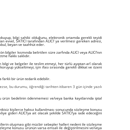
 okuyup, bilgi sahibi olduğunu, elektronik ortamda gerekli teyidi
an evvel, SATICI tarafından ALICI' ya verilmesi gereken adresi,
 kabul, beyan ve taahhüt eder.
n bilgiler kısmında belirtilen süre zarfında ALICI veya ALICI’nın
tme hakkı saklıdır.
 bilgi ve belgeler ile teslim etmeyi, her türlü ayıptan arî olarak
koruyup yükseltmeyi, işin ifası sırasında gerekli dikkat ve özeni
arklı bir ürün tedarik edebilir.
zse, bu durumu, öğrendiği tarihten itibaren 3 gün içinde yazılı
u ürün bedelinin ödenmemesi ve/veya banka kayıtlarında iptal
yetkisiz kişilerce haksız kullanılması sonucunda sözleşme konusu
ye gideri ALICI’ya ait olacak şekilde SATICI’ya iade edeceğini
allerin oluşması gibi mücbir sebepler halleri nedeni ile sözleşme
sözleşme konusu ürünün varsa emsali ile değiştirilmesini ve/veya