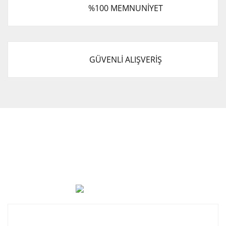
%100 MEMNUNİYET
GÜVENLİ ALIŞVERİŞ
Cevat Otomotiv Japon Korea Yedek Parçaları Üçevler, No:,
47. Sk. No:27, 16120 Nilüfer
0 (850) 885 20 16
Kurumsal