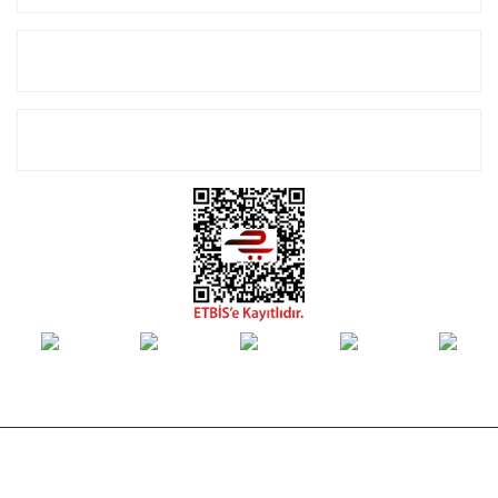
Alışveriş
E-Bülten Listemize Kayıt Olun!