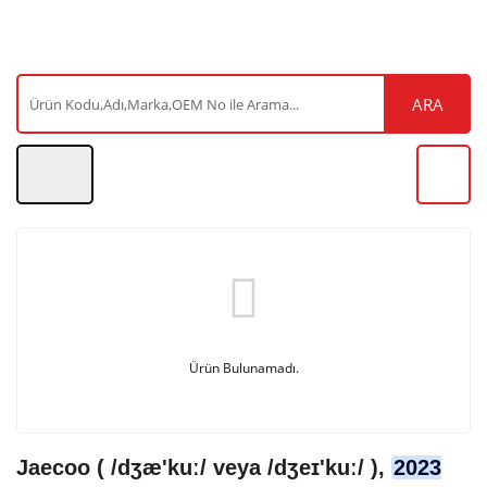
ARA
Ürün Bulunamadı.
Jaecoo ( /dʒæ'kuː/ veya /dʒeɪ'kuː/ ),
2023