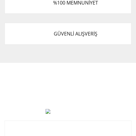
%100 MEMNUNİYET
GÜVENLİ ALIŞVERİŞ
Cevat Otomotiv Japon Korea Yedek Parçaları Üçevler, No:,
47. Sk. No:27, 16120 Nilüfer
0 (850) 885 20 16
Kurumsal