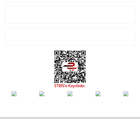
Alışveriş
E-Bülten Listemize Kayıt Olun!