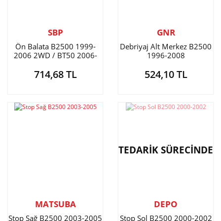
SBP
GNR
Ön Balata B2500 1999-
Debriyaj Alt Merkez B2500
2006 2WD / BT50 2006-
1996-2008
2011 2WD / Ford Ranger
714,68 TL
524,10 TL
1999-2011 2WD
TEDARİK SÜRECİNDE
MATSUBA
DEPO
Stop Sağ B2500 2003-2005
Stop Sol B2500 2000-2002