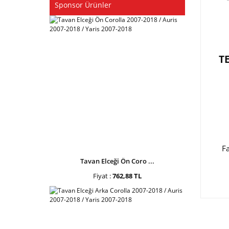
Sponsor Ürünler
T
F
Tavan Elceği Ön Coro ...
Fiyat :
762,88 TL