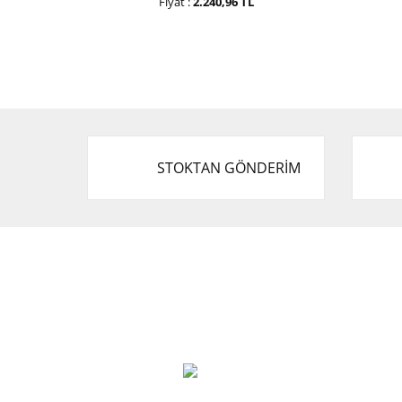
Fiyat :
2.240,96 TL
STOKTAN GÖNDERİM
Cevat Otomotiv Japon Korea Yedek Parçaları
Üçevler, No:, 47. Sk. No:27, 16120 Nilüfer
0 (850) 885 20 16