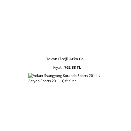
Tavan Elceği Arka Co ...
Fiyat :
762,88 TL