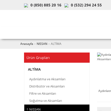
0 (850) 885 20 16
0 (532) 294 24 55
ARAÇ & MODEL SEÇİMİ
MOB
Anasayfa
NISSAN
ALTİMA
Ürün Grupları
ALTİMA
Aydınlatma ve Aksamları
Distribütör ve Aksamları
Aydınlat
Filtre ve Aksamları
Soğutma ve Aksamları
NISSAN