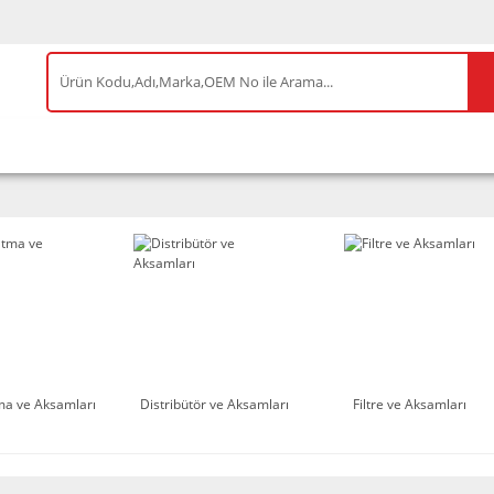
IS ÜRÜNLER
ENEOS
TESLA
BYD
AKSES
ma ve Aksamları
Distribütör ve Aksamları
Filtre ve Aksamları