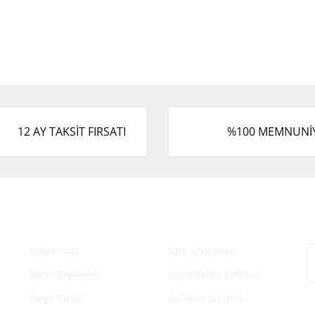
12 AY TAKSİT FIRSATI
%100 MEMNUNİ
Kurumsal
Alışveriş
E
Hakkımızda
Satış Sözleşmesi
Banka Bilgilerimiz
Kişisel Veriler Politikası
Kargo Takibi
Gizlilik ve Güvenlik