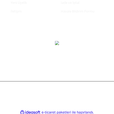
Yeni Üyelik
İade ve İptal
İletişim
Havale Bildirim Formu
tifikası ile korunmaktadır.
ile
ideasoft
e-