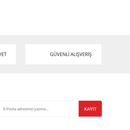
YET
GÜVENLİ ALIŞVERİŞ
-Bülten Listemize Kayıt Olun!
KAYIT