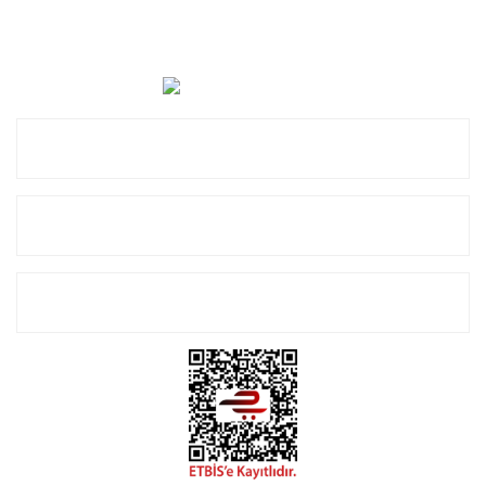
Cevat Otomotiv Japon Korea Yedek Parçaları Üçevler, No:,
47. Sk. No:27, 16120 Nilüfer
0 (850) 885 20 16
Kurumsal
Alışveriş
E-Bülten Listemize Kayıt Olun!