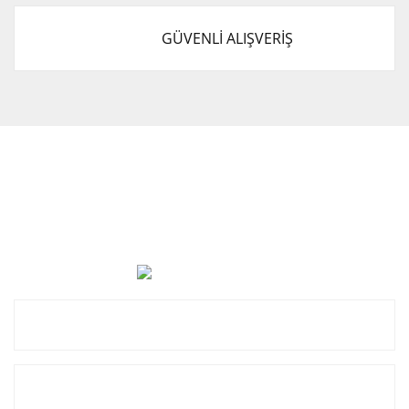
GÜVENLİ ALIŞVERİŞ
Cevat Otomotiv Japon Korea Yedek Parçaları Üçevler, No:,
47. Sk. No:27, 16120 Nilüfer
0 (850) 885 20 16
Kurumsal
Alışveriş