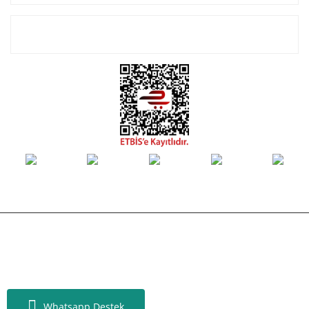
E-Bülten Listemize Kayıt Olun!
© Tüm hakları saklıdır. Kredi kartı bilgileriniz 256bit SSL sertifikası ile
korunmaktadır.
Whatsapp Destek