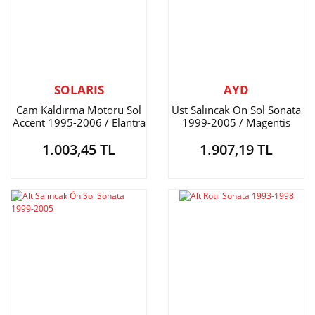
SOLARIS
AYD
Cam Kaldırma Motoru Sol
Üst Salıncak Ön Sol Sonata
Accent 1995-2006 / Elantra
1999-2005 / Magentis
/ Sonata / Starex
2001- / Opirus 2003-
1.003,45 TL
1.907,19 TL
Burçlu