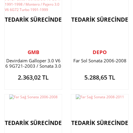
TEDARİK SÜRECİNDE
TEDARİK SÜRECİNDE
GMB
DEPO
Devirdaim Galloper 3.0 V6
Far Sol Sonata 2006-2008
6 9G721-2003 / Sonata 3.0
V6 G6AT 1991-1998 /
2.363,02 TL
5.288,65 TL
Montero / Pajero 3.0 V6
6G72 Turbo 1991-1999
TEDARİK SÜRECİNDE
TEDARİK SÜRECİNDE