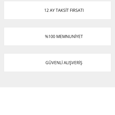
12 AY TAKSİT FIRSATI
%100 MEMNUNİYET
GÜVENLİ ALIŞVERİŞ
Cevat Otomotiv Japon Korea Yedek Parçaları Üçevler, No:,