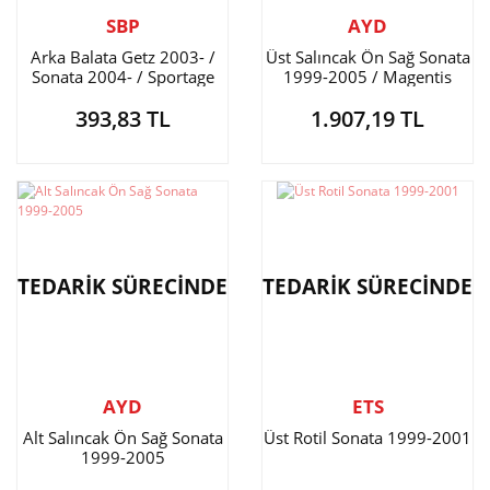
SBP
AYD
Arka Balata Getz 2003- /
Üst Salıncak Ön Sağ Sonata
Sonata 2004- / Sportage
1999-2005 / Magentis
1999- / Matrix / Santa Fe
2001- / Opirus 2003-
393,83 TL
1.907,19 TL
2001-2006 / Tucson 2004-
Burçlu
/ Magentis
TEDARİK SÜRECİNDE
TEDARİK SÜRECİNDE
AYD
ETS
Alt Salıncak Ön Sağ Sonata
Üst Rotil Sonata 1999-2001
1999-2005