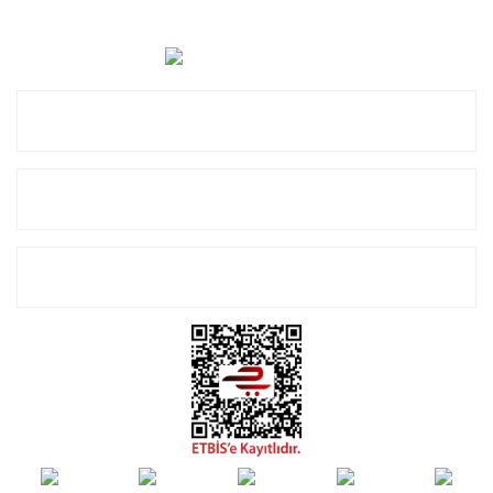
47. Sk. No:27, 16120 Nilüfer
0 (850) 885 20 16
Kurumsal
Alışveriş
E-Bülten Listemize Kayıt Olun!