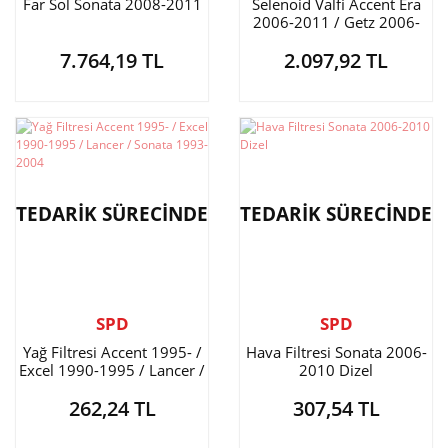
Far Sol Sonata 2008-2011
Selenoid Valfi Accent Era
2006-2011 / Getz 2006-
2011 / H-1 / İ-20 / İ-30 /
7.764,19 TL
2.097,92 TL
Accent Blue / Santa Fe /
Tucson / Bongo / Cerato /
Rio / Sorento / Sonata
DİZEL
TEDARİK SÜRECİNDE
TEDARİK SÜRECİNDE
SPD
SPD
Yağ Filtresi Accent 1995- /
Hava Filtresi Sonata 2006-
Excel 1990-1995 / Lancer /
2010 Dizel
Sonata 1993-2004
262,24 TL
307,54 TL