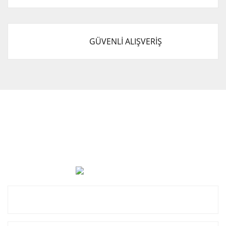
GÜVENLİ ALIŞVERİŞ
Cevat Otomotiv Japon Korea Yedek Parçaları Üçevler, No:,
47. Sk. No:27, 16120 Nilüfer
0 (850) 885 20 16
Kurumsal