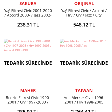
SAKURA
ORIJINAL
Yağ Filtresi Civic 2001-2020
Yağ Filtresi Civic / Accord /
/ Accord 2003- / Jazz 2002-
Hrv / Crv / Jazz / City
/ City 2002- / Crv 2007- /
238,31 TL
548,12 TL
Hrv
TEDARİK SÜRECİNDE
TEDARİK SÜRECİNDE
MAHER
TAIWAN
Benzin Filtresi Civic 1990-
Ana Merkez Civic 1996-
2001 / Crv 1997-2003 /
2001 / Hrv 1998-2005
Hrv 1997-2003 / Accord
Absli
285,97 TL
2.764,42 TL
1990-1998