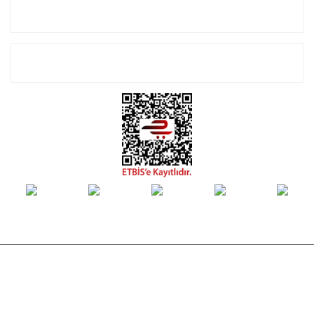
Alışveriş
E-Bülten Listemize Kayıt Olun!
© Tüm hakları saklıdır. Kredi kartı bilgileriniz 256bit SSL sertifikası ile
korunmaktadır.