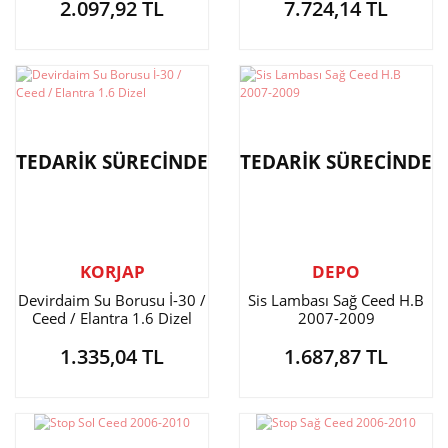
2.097,92 TL
7.724,14 TL
Benzinli
TEDARİK SÜRECİNDE
TEDARİK SÜRECİNDE
KORJAP
DEPO
Devirdaim Su Borusu İ-30 /
Sis Lambası Sağ Ceed H.B
Ceed / Elantra 1.6 Dizel
2007-2009
1.335,04 TL
1.687,87 TL