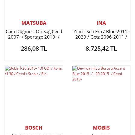
MATSUBA
INA
Cam Düğmesi Ön Sağ Ceed
Zincir Seti Era / Blue 2011-
2007- / Sportage 2010- /
2020 / Getz 2006-2011 /
Tucson 2010- / İX-35 2010-
Cerato 2004-2009 / Rio
286,08 TL
8.725,42 TL
2006-2011 / İ-20 2009-
2020 / İ-30 2007-2011 /
Elantra 2016-2018
BOSCH
MOBIS