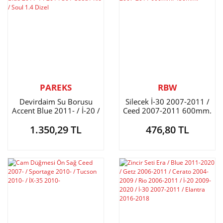
PAREKS
RBW
Devirdaim Su Borusu
Silecek İ-30 2007-2011 /
Accent Blue 2011- / İ-20 /
Ceed 2007-2011 600mm.
İ-30 / Ceed / Rio / Soul 1.4
450mm.
1.350,29 TL
476,80 TL
Dizel