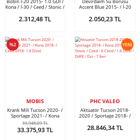
Bobin İ-20 2015- 1.0 GDI /
Devirdaim Su Borusu
Kona / İ-30 / Ceed / Stonic /
Accent Blue 2015- / İ-20
Rio
2015- / Ceed 2016-
2.312,48 TL
2.050,23 TL
%2
YENİ
MOBIS
PHC VALEO
Krank Mili Tucson 2020- /
Aktüatör Tucson 2018-
Sportage 2021- / Kona
2020 / Sportage 2018- /
2018- / Ceed 2018- 1.6
Kona 2018- / Stonic / Ceed
33.948,09 TL
28.846,34 TL
Dizel
- X-Ceed / 1.6 Dizel / D4FE /
33.375,93 TL
Dct - 7 İleri