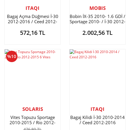
ITAQI
MOBIS
Bagaj Açma Düğmesi İ-30
Bobin İX-35 2010- 1.6 GDİ /
2012-2016 / Ceed 2012-
Sportage 2010- / İ-30 2012-
2016 / Tucson 2015-2019 /
572,16 TL
2.002,56 TL
Ceed 2012-
%10
SOLARIS
ITAQI
Vites Topuzu Sportage
Bagaj Kilidi İ-30 2010-2014
2010-2015 / Rio 2012-
/ Ceed 2012-2016
2015 6 Vites
476,80 TL