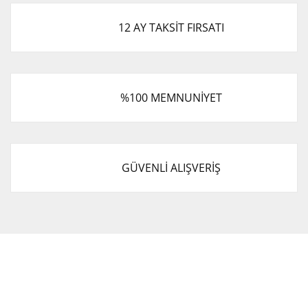
12 AY TAKSİT FIRSATI
%100 MEMNUNİYET
GÜVENLİ ALIŞVERİŞ
Cevat Otomotiv Japon Korea Yedek Parçaları Üçevler, No:,