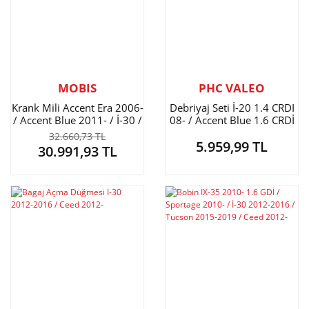
MOBIS
PHC VALEO
Krank Mili Accent Era 2006-
Debriyaj Seti İ-20 1.4 CRDI
/ Accent Blue 2011- / İ-30 /
08- / Accent Blue 1.6 CRDİ
Getz / Ceed / Cerato / Rio
11- / Elantra 1.6 CRDI 11- /
32.660,73 TL
5.959,99 TL
Dizel
İ-30 1.6 Dizel 6 İleri
30.991,93 TL