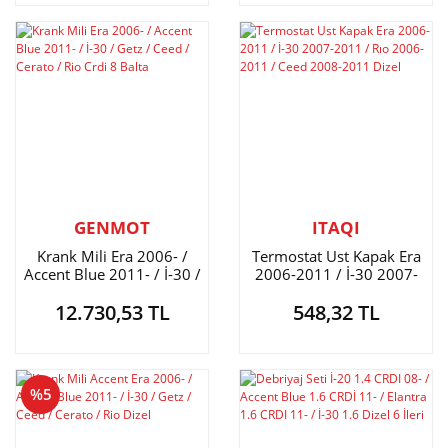
GENMOT
ITAQI
Krank Mili Era 2006- /
Termostat Ust Kapak Era
Accent Blue 2011- / İ-30 /
2006-2011 / İ-30 2007-
Getz / Ceed / Cerato / Rio
2011 / Rıo 2006-2011 /
12.730,53 TL
548,32 TL
Crdi 8 Balta
Ceed 2008-2011 Dizel
%5