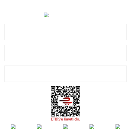
47. Sk. No:27, 16120 Nilüfer
0 (850) 885 20 16
Kurumsal
Alışveriş
E-Bülten Listemize Kayıt Olun!