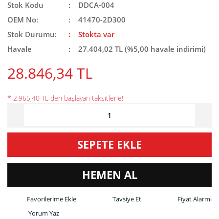
Stok Kodu
DDCA-004
OEM No:
41470-2D300
Stok Durumu:
Stokta var
Havale
27.404,02 TL (%5,00 havale indirimi)
28.846,34 TL
* 2.965,40 TL den başlayan taksitlerle!
SEPETE EKLE
HEMEN AL
Tavsiye Et
Fiyat Alarmı
Yorum Yaz