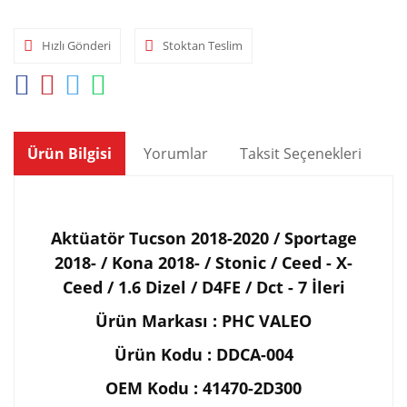
Hızlı Gönderi
Stoktan Teslim
Ürün Bilgisi
Yorumlar
Taksit Seçenekleri
Ön
Aktüatör Tucson 2018-2020 / Sportage
2018- / Kona 2018- / Stonic / Ceed - X-
Ceed / 1.6 Dizel / D4FE / Dct - 7 İleri
Ürün Markası : PHC VALEO
Ürün Kodu : DDCA-004
OEM Kodu : 41470-2D300