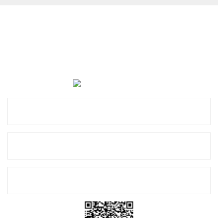
Cevat Otomotiv Japon Korea Yedek Parçaları Üçevler, No:,
47. Sk. No:27, 16120 Nilüfer
0 (850) 885 20 16
Kurumsal
Alışveriş
E-Bülten Listemize Kayıt Olun!