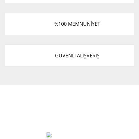
%100 MEMNUNİYET
GÜVENLİ ALIŞVERİŞ
Cevat Otomotiv Japon Korea Yedek Parçaları Üçevler, No:,
47. Sk. No:27, 16120 Nilüfer
0 (850) 885 20 16