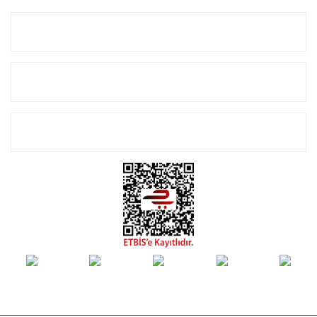
Kurumsal
Alışveriş
E-Bülten Listemize Kayıt Olun!