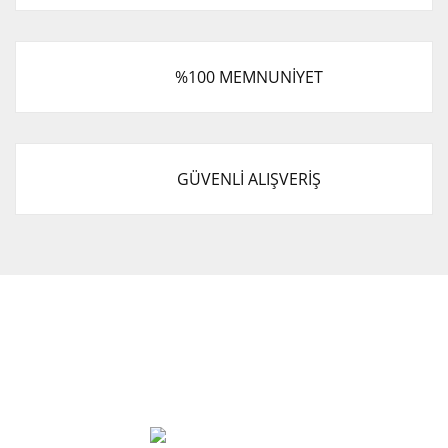
%100 MEMNUNİYET
GÜVENLİ ALIŞVERİŞ
Cevat Otomotiv Japon Korea Yedek Parçaları Üçevler, No:,
47. Sk. No:27, 16120 Nilüfer
0 (850) 885 20 16