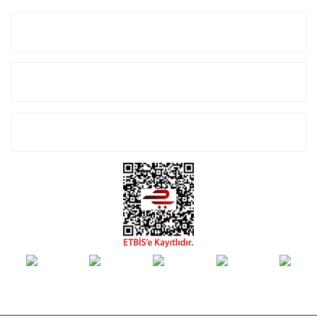
Kurumsal
Alışveriş
E-Bülten Listemize Kayıt Olun!