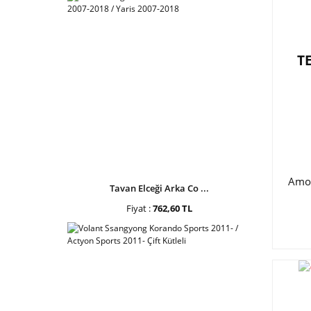
T
Amor
Tavan Elceği Arka Co ...
Fiyat :
762,60 TL