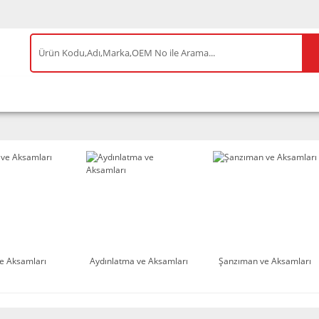
IS ÜRÜNLER
ENEOS
TESLA
BYD
AKSES
e Aksamları
Aydınlatma ve Aksamları
Şanzıman ve Aksamları