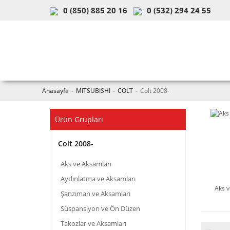
0 (850) 885 20 16
0 (532) 294 24 55
ARAÇ & MODEL SEÇİMİ
MOB
Anasayfa
MITSUBISHI
COLT
Colt 2008-
Ürün Grupları
Colt 2008-
Aks ve Aksamları
Aydınlatma ve Aksamları
Aks v
Şanzıman ve Aksamları
Süspansiyon ve Ön Düzen
Takozlar ve Aksamları