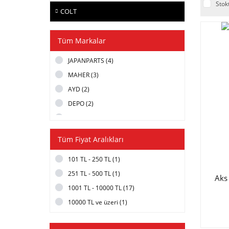
Stok
COLT
Tüm Markalar
JAPANPARTS (4)
MAHER (3)
AYD (2)
DEPO (2)
MGA (2)
SACHS (2)
Tüm Fiyat Aralıkları
ASHIMORI (1)
101 TL - 250 TL (1)
HERTH BUSS (1)
251 TL - 500 TL (1)
ITAQI (1)
Aks
1001 TL - 10000 TL (17)
MATSUBA (1)
10000 TL ve üzeri (1)
SRC (1)