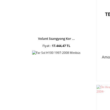
T
Volant Ssangyong Kor ...
Fiyat :
17.444,47 TL
Amor