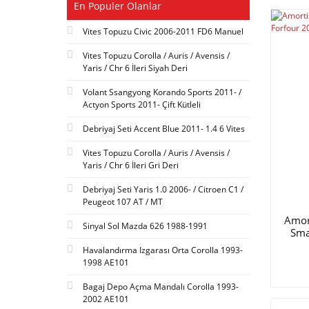
En Populer Olanlar
Vites Topuzu Civic 2006-2011 FD6 Manuel
Vites Topuzu Corolla / Auris / Avensis /
Yaris / Chr 6 İleri Siyah Deri
Volant Ssangyong Korando Sports 2011- /
Actyon Sports 2011- Çift Kütleli
Debriyaj Seti Accent Blue 2011- 1.4 6 Vites
Vites Topuzu Corolla / Auris / Avensis /
Yaris / Chr 6 İleri Gri Deri
Debriyaj Seti Yaris 1.0 2006- / Citroen C1 /
Peugeot 107 AT / MT
Amor
Sinyal Sol Mazda 626 1988-1991
Sma
Havalandırma Izgarası Orta Corolla 1993-
1998 AE101
Bagaj Depo Açma Mandalı Corolla 1993-
2002 AE101