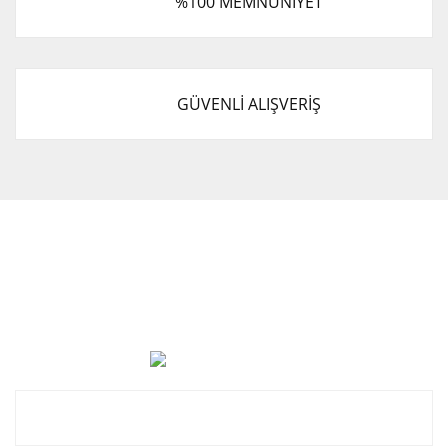
%100 MEMNUNİYET
GÜVENLİ ALIŞVERİŞ
Cevat Otomotiv Japon Korea Yedek Parçaları Üçevler, No:,
47. Sk. No:27, 16120 Nilüfer
0 (850) 885 20 16
Kurumsal