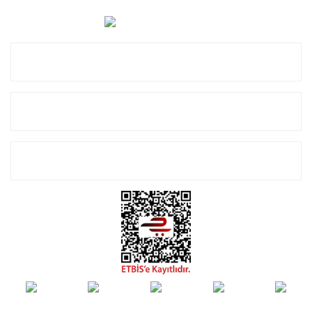
0 (850) 885 20 16
Kurumsal
Alışveriş
E-Bülten Listemize Kayıt Olun!