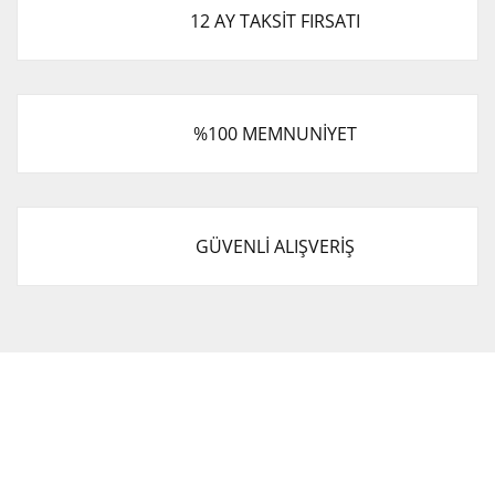
12 AY TAKSİT FIRSATI
%100 MEMNUNİYET
GÜVENLİ ALIŞVERİŞ
Cevat Otomotiv Japon Korea Yedek Parçaları Üçevler, No:,
47. Sk. No:27, 16120 Nilüfer