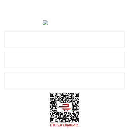
Cevat Otomotiv Japon Korea Yedek Parçaları Üçevler, No:,
47. Sk. No:27, 16120 Nilüfer
0 (850) 885 20 16
Kurumsal
Alışveriş
E-Bülten Listemize Kayıt Olun!