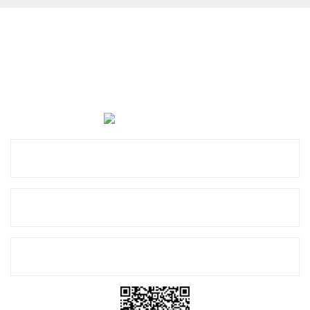
Cevat Otomotiv Japon Korea Yedek Parçaları Üçevler, No:,
47. Sk. No:27, 16120 Nilüfer
0 (850) 885 20 16
Kurumsal
Alışveriş
E-Bülten Listemize Kayıt Olun!