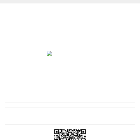
Cevat Otomotiv Japon Korea Yedek Parçaları Üçevler, No:,
47. Sk. No:27, 16120 Nilüfer
0 (850) 885 20 16
Kurumsal
Alışveriş
E-Bülten Listemize Kayıt Olun!