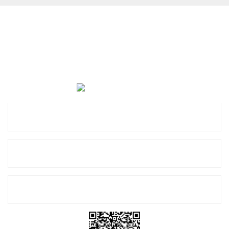
Cevat Otomotiv Japon Korea Yedek Parçaları Üçevler, No:,
47. Sk. No:27, 16120 Nilüfer
0 (850) 885 20 16
Kurumsal
Alışveriş
E-Bülten Listemize Kayıt Olun!