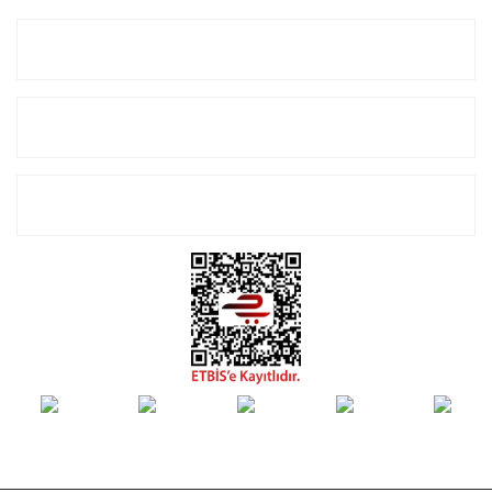
Kurumsal
Alışveriş
E-Bülten Listemize Kayıt Olun!