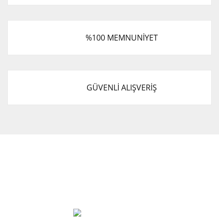
%100 MEMNUNİYET
GÜVENLİ ALIŞVERİŞ
Cevat Otomotiv Japon Korea Yedek Parçaları Üçevler, No:,
47. Sk. No:27, 16120 Nilüfer
0 (850) 885 20 16