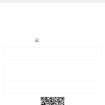
Cevat Otomotiv Japon Korea Yedek Parçaları Üçevler, No:,
47. Sk. No:27, 16120 Nilüfer
0 (850) 885 20 16
Kurumsal
Alışveriş
E-Bülten Listemize Kayıt Olun!