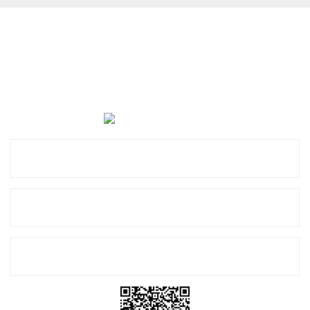
Cevat Otomotiv Japon Korea Yedek Parçaları Üçevler, No:,
47. Sk. No:27, 16120 Nilüfer
0 (850) 885 20 16
Kurumsal
Alışveriş
E-Bülten Listemize Kayıt Olun!