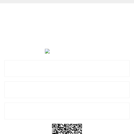
Cevat Otomotiv Japon Korea Yedek Parçaları Üçevler, No:,
47. Sk. No:27, 16120 Nilüfer
0 (850) 885 20 16
Kurumsal
Alışveriş
E-Bülten Listemize Kayıt Olun!