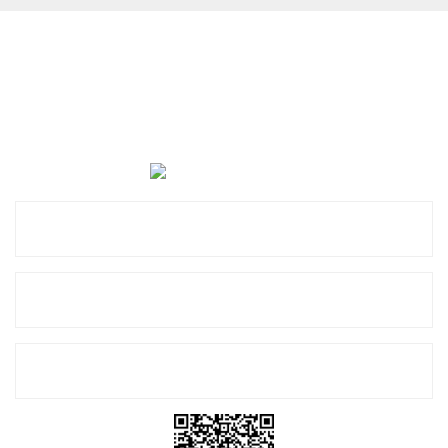
Cevat Otomotiv Japon Korea Yedek Parçaları Üçevler, No:,
47. Sk. No:27, 16120 Nilüfer
0 (850) 885 20 16
Kurumsal
Alışveriş
E-Bülten Listemize Kayıt Olun!