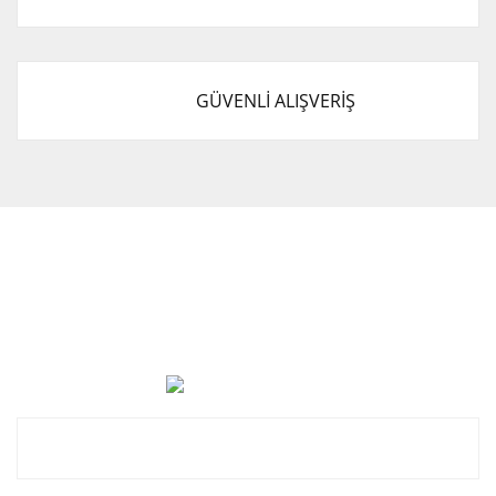
GÜVENLİ ALIŞVERİŞ
Cevat Otomotiv Japon Korea Yedek Parçaları Üçevler, No:,
47. Sk. No:27, 16120 Nilüfer
0 (850) 885 20 16
Kurumsal