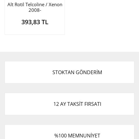
SOUL
SANTA FE
Alt Rotil Telcoline / Xenon
2008-
Kaporta ve
SONATA
SPORTAGE
Aksamları
393,83 TL
VENGA
STAREX
Motor ve
Aksamları
TUCSON
Şanzıman ve
Aksamları
Soğutma ve
STOKTAN GÖNDERİM
Aksamları
Süspansiyon ve
Ön Düzen
Takozlar ve
12 AY TAKSİT FIRSATI
Aksamları
Tel ve Halat
Aksamları
%100 MEMNUNİYET