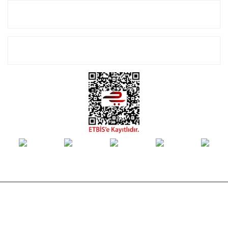
Alışveriş
E-Bülten Listemize Kayıt Olun!
© Tüm hakları saklıdır. Kredi kartı bilgileriniz 256bit SSL sertifikası ile